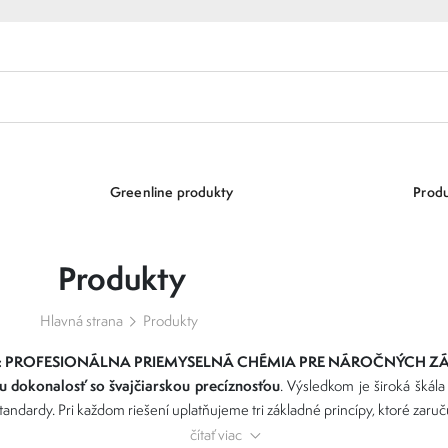
Greenline produkty
Produ
Produkty
Hlavná strana
Produkty
: PROFESIONÁLNA PRIEMYSELNÁ CHÉMIA PRE NÁROČNÝCH Z
u dokonalosť so švajčiarskou precíznosťou
. Výsledkom je široká šká
štandardy. Pri každom riešení uplatňujeme tri základné princípy, ktoré zaru
čítať viac