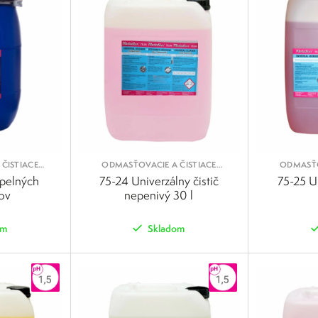
ČISTIACE
ODMASŤOVACIE A ČISTIACE
ODMASŤO
Y
KVAPALINY
epelných
75-24 Univerzálny čistič
75-25 Un
ov
nepenivý 30 l
om
Skladom
POROVNAŤ
POROVNAŤ