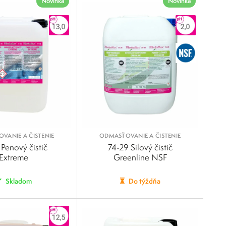
Novinka
Novinka
VANIE A ČISTENIE
ODMASŤOVANIE A ČISTENIE
 Penový čistič
74-29 Silový čistič
Extreme
Greenline NSF
Skladom
Do týždňa
POROVNAŤ
POROVNAŤ