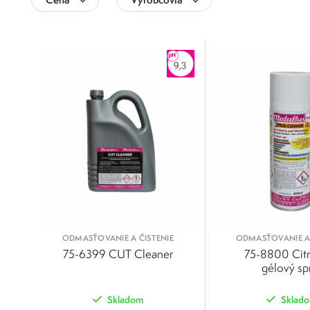
0
500
Metaflux
Metaflux Greenline
0
125
250
375
500
ODMASŤOVANIE A ČISTENIE
ODMASŤOVANIE A 
75-6399 CUT Cleaner
75-8800 Cit
gélový sp
Skladom
Sklad