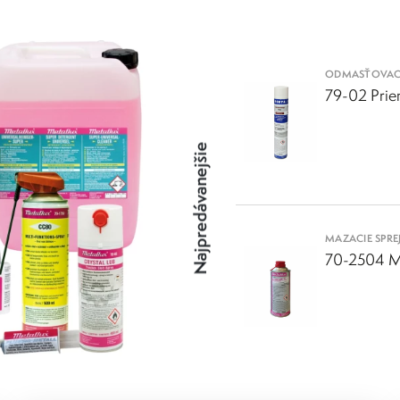
1. Najvyššia možná technická kvalit
 prechádzajú neustálym testovaním v náročných prevádzkových podmien
elné riešenia zlyhávajú.
ODMASŤOVACIE
79-02 Priem
Komplexný výrobný a inovačný pro
d strojárstva a logistiky až po špeciálne certifikované roztoky pre potra
Najpredávanejšie
é náklady
a radikálne zlepšiť bezpečnosť na vašom pracovisku.
viduálna starostlivosť a odborné por
MAZACIE SPRE
hnickí partneri. Radi vám poradíme s výberom optimálnych produktov a pomô
70-2504 Me
ynikajúci pomer ceny a výkonu
s dôrazom na dlhodobú úsporu materiálu
ux priamo vo vašej prevádzke
 otestujte ich účinnosť v reálnej praxi. Naši odborne vyškolení techn
e a s odborným poradenstvom k aplikácii.