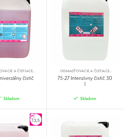
VACIE A ČISTIACE
ODMASŤOVACIE A ČISTIACE
KVAPALINY
KVAPALINY
iverzálny čistič
75-27 Intenzívny čistič 30
l
Skladom
Skladom
POROVNAŤ
POROVNAŤ