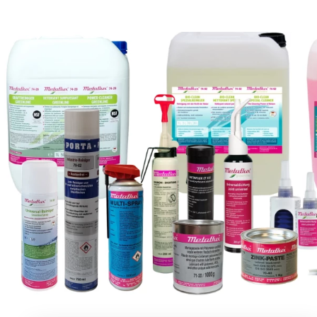
Naše výrobky sú vyvinuté z prvotriednych surovín a
stabilitu a extrémnu odolnosť
tam, kde bežné priemys
2. 
Naša ponuka produktov pokrýva širokú škálu odvetví – o
zvýšiť produktivitu, znížiť prevádzkov
vám pomôžu
3. Indi
Naši špecialisti nie sú len predajcovia, ale vaši tec
v
konkrétnym potrebám. Produkty Metaflux poskytujú
Presvedčte sa o kvalite Metafl
Nechajte sa inšpirovať naším prehľadom produktov a
produkty priamo u vás
– samozrejme celkom nezáväzn