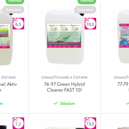
Novinka
Novinka
Greenline
Greenline
ČISTENIE
ODMASŤOVANIE A ČISTENIE
ODMASŤO
ač Aktiv
74-97 Green Hybrid
77-79
r
Cleaner FAST 10l
om
Skladom
POROVNAŤ
POROVNAŤ