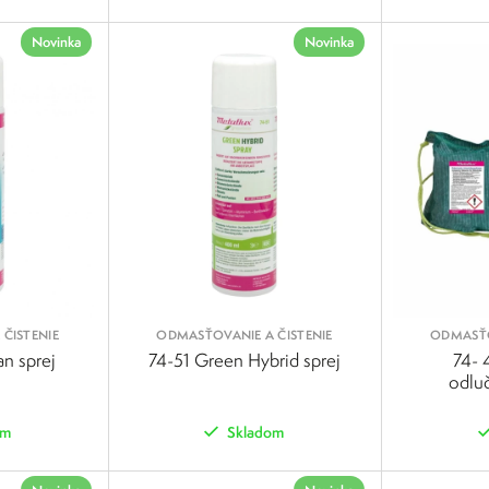
POROVNAŤ
POROVNAŤ
Novinka
Novinka
ČISTENIE
ODMASŤOVANIE A ČISTENIE
ODMASŤO
n sprej
74-51 Green Hybrid sprej
74- 
odlu
om
Skladom
POROVNAŤ
POROVNAŤ