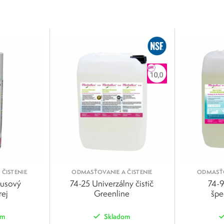
ČISTENIE
ODMASŤOVANIE A ČISTENIE
ODMASŤO
rusový
74-25 Univerzálny čistič
74-9
rej
Greenline
špe
om
Skladom