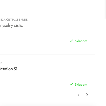
a
vysokú spoľahlivosť, chemickú
kach. Garantujeme ich
 A ČISTIACE SPREJE
yselný čistič
gram
vinárstvo. V našom portfóliu nájdete technológie, ktoré
Skladom
adenstvo
JE
žeme nájsť riešenie, ktoré bude presne vyhovovať vašim
taflon S1
.
Skladom
predvedú všetky
icko-obchodní zástupcovia vám radi