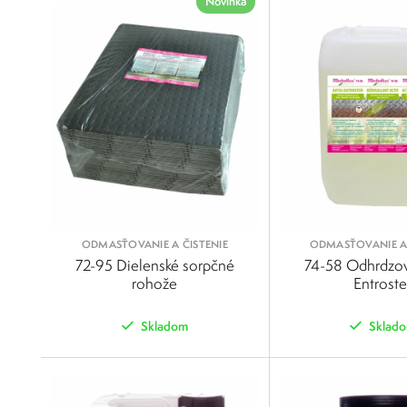
Novinka
ODMASŤOVANIE A ČISTENIE
ODMASŤOVANIE A 
72-95 Dielenské sorpčné
74-58 Odhrdzov
rohože
Entroste
Skladom
Sklad
POROVNAŤ