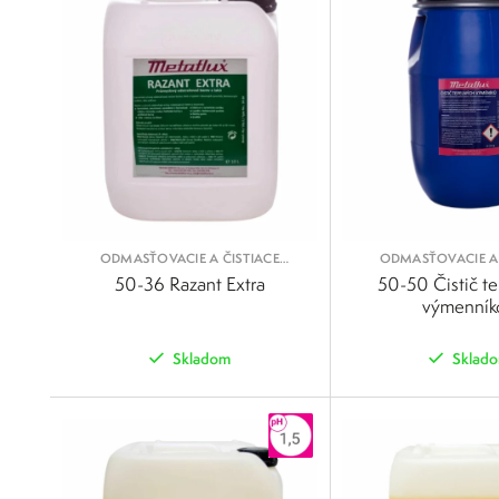
ODMASŤOVACIE A ČISTIACE
ODMASŤOVACIE A 
KVAPALINY
KVAPALIN
50-36 Razant Extra
50-50 Čistič t
výmenník
Skladom
Sklad
POROVNAŤ