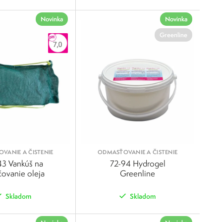
POROVNAŤ
POROVNAŤ
Novinka
Novinka
Greenline
VANIE A ČISTENIE
ODMASŤOVANIE A ČISTENIE
43 Vankúš na
72-94 Hydrogel
čovanie oleja
Greenline
Skladom
Skladom
POROVNAŤ
POROVNAŤ