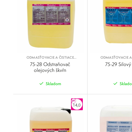
ODMASŤOVACIE A ČISTIACE
ODMASŤOVACIE A 
KVAPALINY
KVAPALIN
75-28 Odstraňovač
75-29 Silový 
olejových škvŕn
Skladom
Sklad
POROVNAŤ