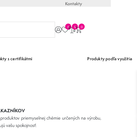
Kontakty
0
0
0
kty s certifikátmi
Produkty podľa využitia
ÁKAZNÍKOV
la produktov priemyselnej chémie určených na výrobu,
čujú vašu spokojnosť: