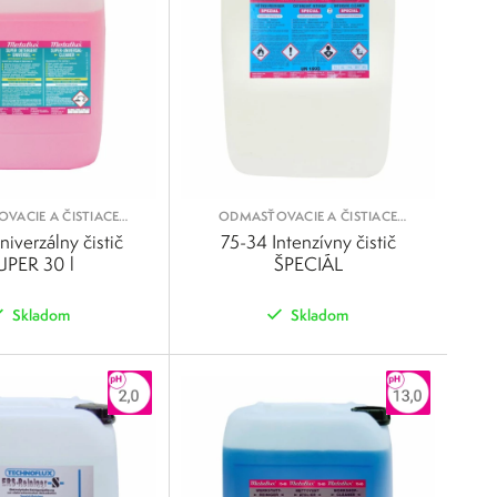
VACIE A ČISTIACE
ODMASŤOVACIE A ČISTIACE
KVAPALINY
KVAPALINY
iverzálny čistič
75-34 Intenzívny čistič
UPER 30 l
ŠPECIÁL
Skladom
Skladom
POROVNAŤ
POROVNAŤ