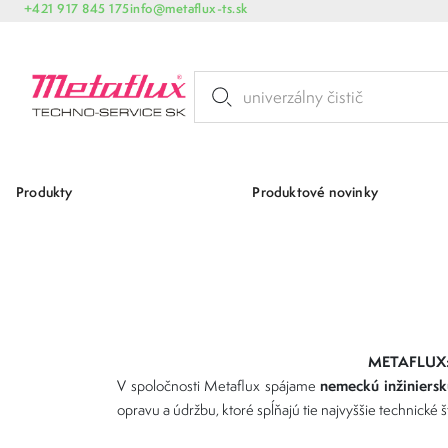
+421 917 845 175
info@metaflux-ts.sk
Produkty
Produktové novinky
METAFLUX
nemeckú inžiniersk
V spoločnosti Metaflux spájame
opravu a údržbu, ktoré spĺňajú tie najvyššie technické 