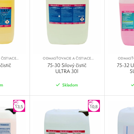
ČISTIACE
ODMASŤOVACIE A ČISTIACE
ODMASŤO
Y
KVAPALINY
čistič
75-30 Silový čistič
75-32 Un
ULTRA 30l
S
om
Skladom
POROVNAŤ
POROVNAŤ