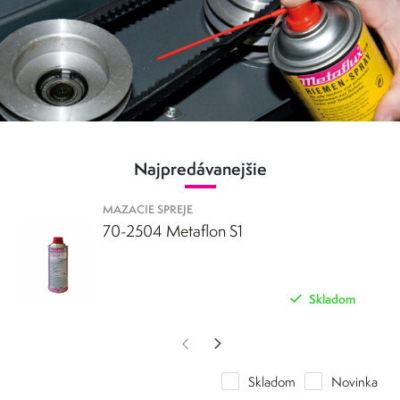
na mazanie obrábacích strojov, lisov, valcov
používajú
a iných
V potravinárskom priemysle
strojov.
sa mazacie spreje používajú
mazanie zariadení
do styku s potravinami.
V
na
, ktoré prichádzajú
stavebníctve
mazanie stavebných
sa mazacie spreje používajú na
strojov a zariadení
.
Najpredávanejšie
MAZACIE SPREJE
70-2504 Metaflon S1
Skladom
Skladom
Novinka