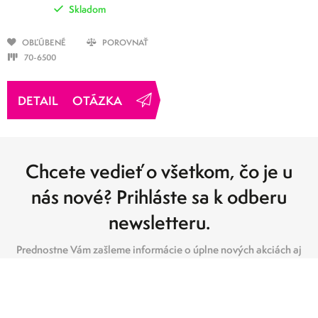
Skladom
OBĽÚBENÉ
POROVNAŤ
70-6500
OTÁZKA
Chcete vedieť o všetkom, čo je u
nás nové? Prihláste sa k odberu
newsletteru.
Prednostne Vám zašleme informácie o úplne nových akciách aj
novinkách. Získate praktické tipy k zakúpeným produktom. A
niekedy zašleme zľavový kupón alebo aj tip na súťaž o hodnotné
ceny.