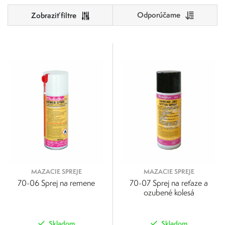
Odporúčame
Cena
0
500
0
125
250
375
500
MAZACIE SPREJE
MAZACIE SPREJE
70-06 Sprej na remene
70-07 Sprej na reťaze a
ozubené kolesá
Skladom
Skladom