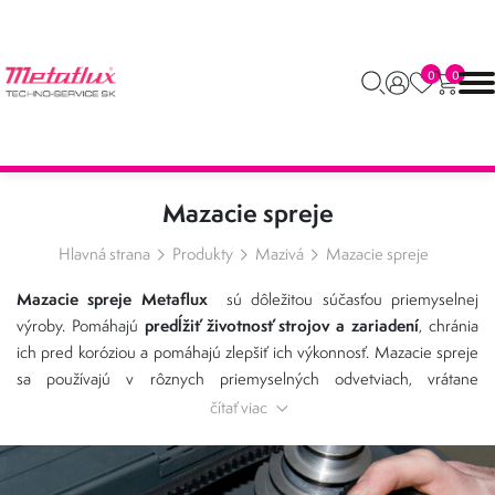
0
0
Mazacie spreje
Hlavná strana
Produkty
Mazivá
Mazacie spreje
Mazacie spreje Metaflux
sú dôležitou súčasťou priemyselnej
predĺžiť životnosť strojov a zariadení
výroby. Pomáhajú
, chránia
ich pred koróziou a pomáhajú zlepšiť ich výkonnosť. Mazacie spreje
sa používajú v rôznych priemyselných odvetviach, vrátane
automobilového priemyslu, strojárskeho priemyslu, potravinárskeho
čítať viac
V automobilovom priemysle
priemyslu a stavebníctva.
sa mazacie
na mazanie ložisk, reťazí, prevodoviek
spreje používajú
a iných
V strojárskom priemysle
pohyblivých častí.
sa mazacie spreje