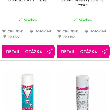
70-87 100 % PTFE sprej
70-88 Syntetický sprej na
reťaze
Skladom
Skladom
OBĽÚBENÉ
POROVNAŤ
OBĽÚBENÉ
POROVNAŤ
70-8700
70-8800
OTÁZKA
OTÁZKA