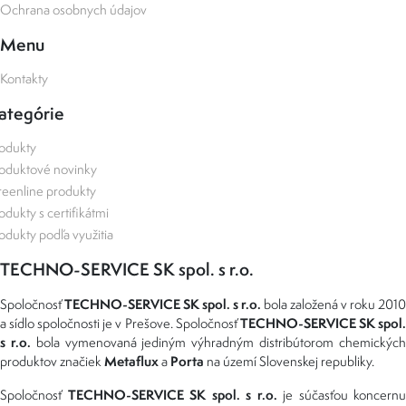
Ochrana osobnych údajov
Menu
Kontakty
ategórie
odukty
oduktové novinky
eenline produkty
odukty s certifikátmi
odukty podľa využitia
TECHNO-SERVICE SK spol. s r.o.
TECHNO-SERVICE SK spol. s r.o.
Spoločnosť
bola založená v roku 2010
TECHNO-SERVICE SK spol
a sídlo spoločnosti je v Prešove. Spoločnosť
s r.o.
bola vymenovaná jediným výhradným distribútorom chemickýc
Metaflux
Porta
produktov značiek
a
na území Slovenskej republiky.
TECHNO-SERVICE SK spol. s r.o.
Spoločnosť
je súčasťou koncernu