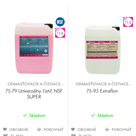
Cena
0
500
0
125
250
375
500
ODMASŤOVACIE A ČISTIACE
ODMASŤOVACIE A ČISTIACE
KVAPALINY
KVAPALINY
75-79 Univerzálny čistič NSF
75-93 Extraflon
SUPER
Skladom
Skladom
OBĽÚBENÉ
POROVNAŤ
OBĽÚBENÉ
POROVNAŤ
75-7930
75-9330