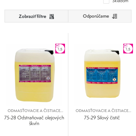
Skladom
Odporúčame
Cena
0
500
0
125
250
375
500
ODMASŤOVACIE A ČISTIACE
ODMASŤOVACIE A ČISTIACE
KVAPALINY
KVAPALINY
75-28 Odstraňovač olejových
75-29 Silový čistič
škvŕn