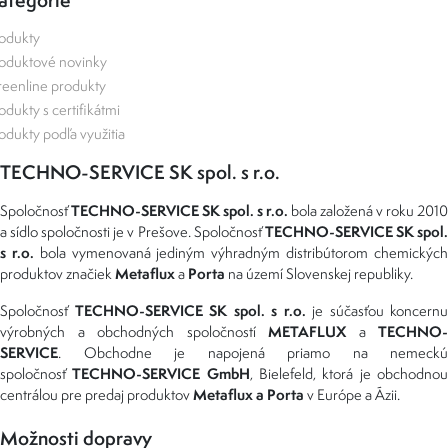
odukty
oduktové novinky
eenline produkty
odukty s certifikátmi
odukty podľa využitia
TECHNO-SERVICE SK spol. s r.o.
TECHNO-SERVICE SK spol. s r.o.
Spoločnosť
bola založená v roku 2010
TECHNO-SERVICE SK spol
a sídlo spoločnosti je v Prešove. Spoločnosť
s r.o.
bola vymenovaná jediným výhradným distribútorom chemickýc
Metaflux
Porta
produktov značiek
a
na území Slovenskej republiky.
TECHNO-SERVICE SK spol. s r.o.
Spoločnosť
je súčasťou koncernu
METAFLUX
TECHNO-
výrobných a obchodných spoločností
a
SERVICE
. Obchodne je napojená priamo na nemeckú
TECHNO-SERVICE GmbH
spoločnosť
, Bielefeld, ktorá je obchodno
Metaflux a Porta
centrálou pre predaj produktov
v Európe a Ázii.
Možnosti dopravy