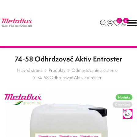
0
0
74-58 Odhrdzovač Aktiv Entroster
Hlavná strana
Produkty
Odmasťovanie a čistenie
74-58 Odhrdzovač Aktiv Entroster
Novinka
Greenline