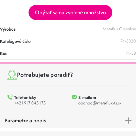
Opýtať sa na zvolené množstvo
Výrobca
Metaflux Greenline
Katalógové číslo
74-5820
Kód
74-58
Potrebujete poradiť?
Telefonicky
E-mailom
+421 917 845 175
obchod@metaflux-ts.sk
Parametre a popis