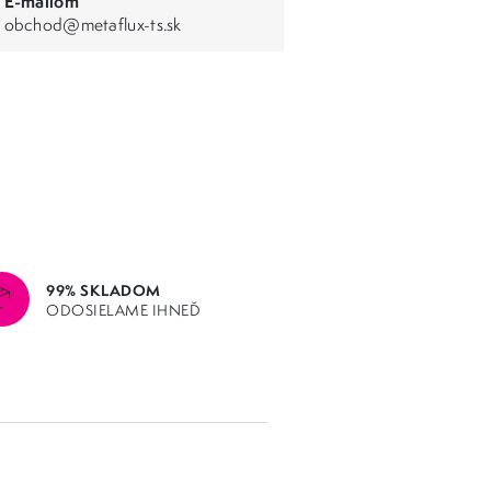
E-mailom
obchod@metaflux-ts.sk
99% SKLADOM
ODOSIELAME IHNEĎ