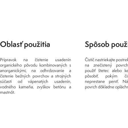
Oblasť použitia
Spôsob použi
Prípravok na čistenie usadenín
Čistič nastriekajte post
organického pôvodu kombinovaných s
na znečistený povrc
anorganickými, na odhrdzovanie a
použiť štetec alebo k
čistenie bežných povrchov a strojných
pôsobiť, pokým či
súčastí od vápenatých usadenín,
neprestane peniť. Ná
vodného kameňa, zvyškov betónu a
povrch dôkladne opláchn
mastnôt.