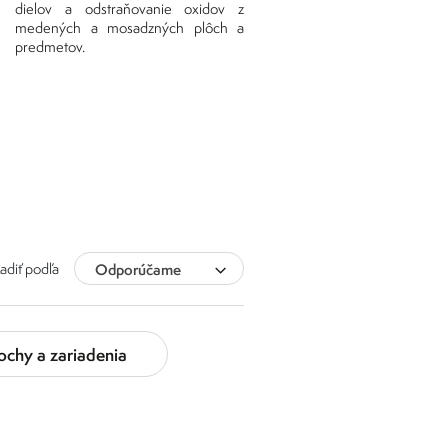
dielov a odstraňovanie oxidov z
medených a mosadzných plôch a
predmetov.
adiť podľa
Odporúčame
ochy a zariadenia