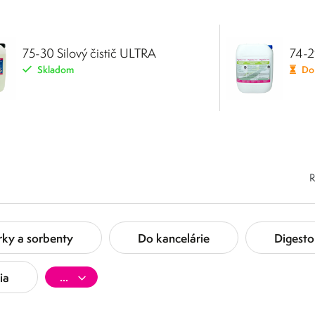
75-30 Silový čistič ULTRA
74-2
Skladom
Do 
R
rky a sorbenty
Do kancelárie
Digesto
ia