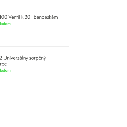
100 Ventil k 30 l bandaskám
ladom
2 Univerzálny sorpčný
rec
ladom