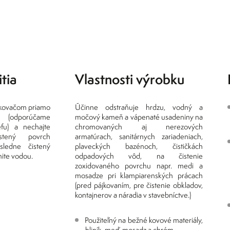
tia
Vlastnosti výrobku
rekovačom priamo
Účinne odstraňuje hrdzu, vodný a
h (odporúčame
močový kameň a vápenaté usadeniny na
efu) a nechajte
chromovaných aj nerezových
stený povrch
armatúrach, sanitárnych zariadeniach,
sledne čistený
plaveckých bazénoch, čističkách
ite vodou.
odpadových vôd, na čistenie
zoxidovaného povrchu napr. medi a
mosadze pri klampiarenských prácach
(pred pájkovaním, pre čistenie obkladov,
kontajnerov a náradia v stavebníctve.)
Použiteľný na bežné kovové materiály,
hliník, meď, mosadz a chróm