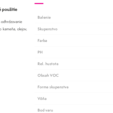
é použitie
Balenie
 a odhrdzovanie
Skupenstvo
o kameňa, olejov,
Farba
pH
Rel. hustota
Obsah VOC
Forma skupenstva
Vôňa
Bod varu