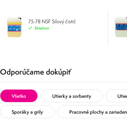
75-78 NSF Silový čistič
Skladom
Odporúčame dokúpiť
Všetko
Utierky a sorbenty
Utie
Sporáky a grily
Pracovné plochy a zariaden