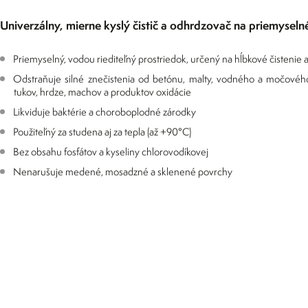
Univerzálny, mierne kyslý čistič a odhrdzovač na priemyseln
Priemyselný, vodou riediteľný prostriedok, určený na hĺbkové čistenie
Odstraňuje silné znečistenia od betónu, malty, vodného a močovéh
tukov, hrdze, machov a produktov oxidácie
Likviduje baktérie a choroboplodné zárodky
Použiteľný za studena aj za tepla (až +90°C)
Bez obsahu fosfátov a kyseliny chlorovodíkovej
Nenarušuje medené, mosadzné a sklenené povrchy