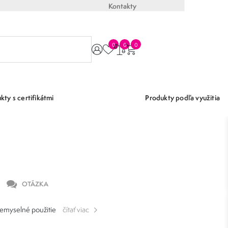
Kontakty
0
0
0
kty s certifikátmi
Produkty podľa využitia
OTÁZKA
riemyselné použitie
čítať viac