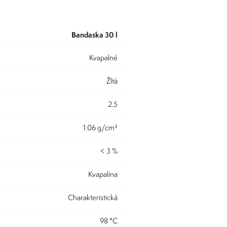
bandaska 30 l
kvapalné
žltá
2.5
1.06 g/cm³
< 3 %
kvapalina
charakteristická
98 °C