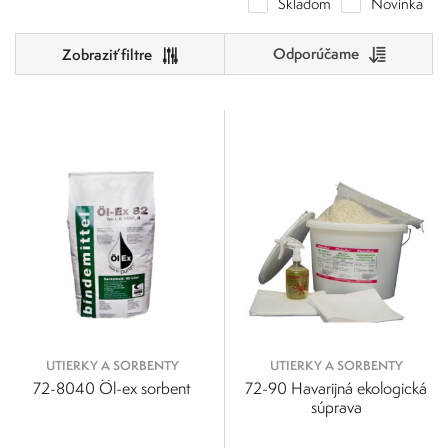
Skladom
Novinka
čo vedie k zvýšeniu produktivity a zníženiu nákladov.
Odporúčame
Cena
0
500
Výrobcovia
0
125
250
375
500
Metaflux
Metaflux Greenline
UTIERKY A SORBENTY
UTIERKY A SORBENTY
72-8040 Öl-ex sorbent
72-90 Havarijná ekologická
súprava