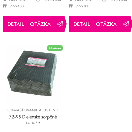
OBĽÚBENÉ
POROVNAŤ
OBĽÚBENÉ
POROVNAŤ
72-9400
72-9300
OTÁZKA
OTÁZKA
Novinka
ODMASŤOVANIE A ČISTENIE
72-95 Dielenské sorpčné
rohože