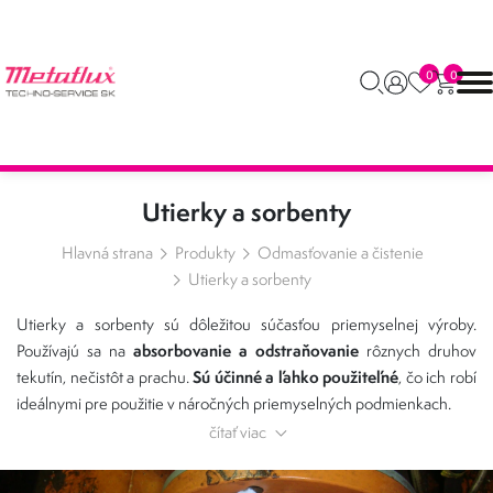
0
0
Utierky a sorbenty
Hlavná strana
Produkty
Odmasťovanie a čistenie
Utierky a sorbenty
Utierky a sorbenty sú dôležitou súčasťou priemyselnej výroby.
absorbovanie a odstraňovanie
Používajú sa na
rôznych druhov
Sú účinné a ľahko použiteľné
tekutín, nečistôt a prachu.
, čo ich robí
ideálnymi pre použitie v náročných priemyselných podmienkach.
čítať viac
Výhody utierok a sorbentov Metaflux v priemysle:
Účinnosť:
Utierky a sorbenty sú účinné pri