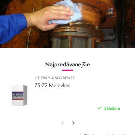
absorbovaní a odstraňovaní rôznych druhov tekutín,
nečistôt a prachu.
Ľahko použiteľnosť:
Utierky a sorbenty sú ľahko
použiteľné a nevyžadujú žiadne špeciálne vybavenie.
Bezpečnosť:
Utierky a sorbenty sú bezpečné na
použitie v náročných priemyselných podmienkach.
Príklady použitia utierok a sorbentov v priemysle:
Najpredávanejšie
Absorbovanie kvapalín:
Utierky a sorbenty sa
používajú na absorbovanie kvapalín, ako sú oleje,
chemikálie a voda.
UTIERKY A SORBENTY
Odstránenie nečistôt:
Utierky a sorbenty sa
75-72 Metavlies
používajú na odstraňovanie nečistôt, ako sú prach,
olej a špina.
Ochrana povrchov:
Utierky a sorbenty sa používajú
Skladom
na ochranu povrchov pred poškodením.
Utierky a sorbenty sú nevyhnutným nástrojom pre priemyselné
podniky. Pomáhajú udržiavať výrobné priestory a zariadenia v čistote,