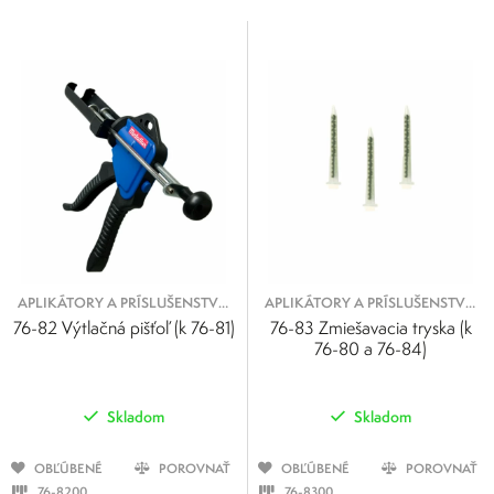
Cena
0
500
0
125
250
375
500
APLIKÁTORY A PRÍSLUŠENSTVO
APLIKÁTORY A PRÍSLUŠENSTVO
K LEPIDLÁM
K LEPIDLÁM
76-82 Výtlačná pišťoľ (k 76-81)
76-83 Zmiešavacia tryska (k
76-80 a 76-84)
Skladom
Skladom
OBĽÚBENÉ
POROVNAŤ
OBĽÚBENÉ
POROVNAŤ
76-8200
76-8300