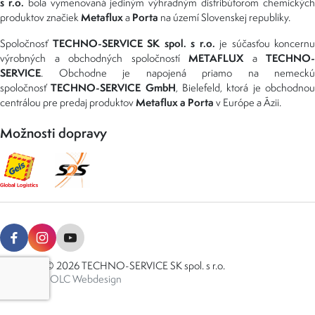
s r.o.
bola vymenovaná jediným výhradným distribútorom chemickýc
Metaflux
Porta
produktov značiek
a
na území Slovenskej republiky.
TECHNO-SERVICE SK spol. s r.o.
Spoločnosť
je súčasťou koncernu
METAFLUX
TECHNO-
výrobných a obchodných spoločností
a
SERVICE
. Obchodne je napojená priamo na nemeckú
TECHNO-SERVICE GmbH
spoločnosť
, Bielefeld, ktorá je obchodno
Metaflux a Porta
centrálou pre predaj produktov
v Európe a Ázii.
Možnosti dopravy
Copyright © 2026 TECHNO-SERVICE SK spol. s r.o.
Created by
OLC Webdesign