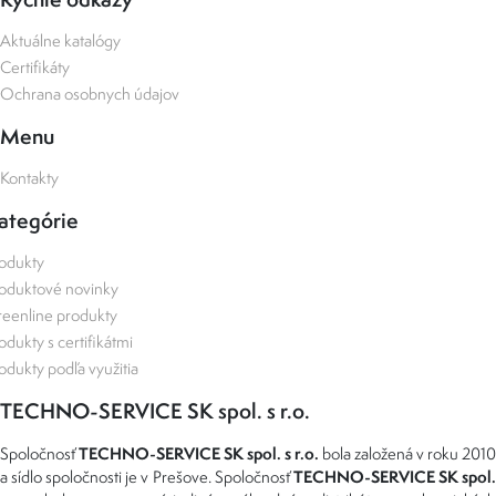
Aktuálne katalógy
Certifikáty
Ochrana osobnych údajov
Menu
Kontakty
ategórie
odukty
oduktové novinky
eenline produkty
odukty s certifikátmi
odukty podľa využitia
TECHNO-SERVICE SK spol. s r.o.
TECHNO-SERVICE SK spol. s r.o.
Spoločnosť
bola založená v roku 2010
TECHNO-SERVICE SK spol
a sídlo spoločnosti je v Prešove. Spoločnosť