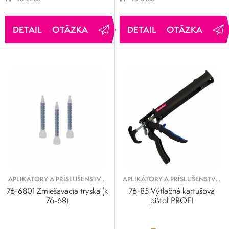
OTÁZKA
OTÁZKA
APLIKÁTORY A PRÍSLUŠENSTVO
APLIKÁTORY A PRÍSLUŠENSTVO
K LEPIDLÁM
K MAZIVÁM
76-6801 Zmiešavacia tryska (k
76-85 Výtlačná kartušová
76-68)
pištoľ PROFI