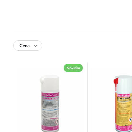
Cena
0
500
Novinka
0
125
250
375
500