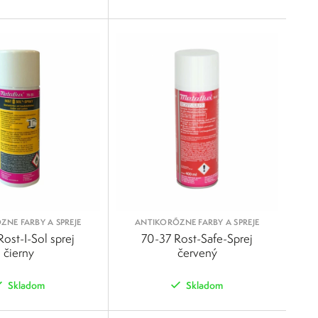
POROVNAŤ
POROVNAŤ
NE FARBY A SPREJE
ANTIKORÓZNE FARBY A SPREJE
ost-I-Sol sprej
70-37 Rost-Safe-Sprej
čierny
červený
Skladom
Skladom
POROVNAŤ
POROVNAŤ