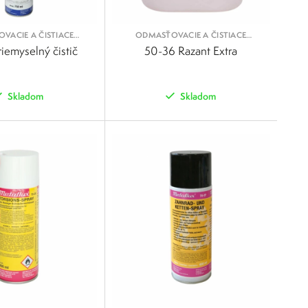
VACIE A ČISTIACE
ODMASŤOVACIE A ČISTIACE
SPREJE
KVAPALINY
iemyselný čistič
50-36 Razant Extra
Skladom
Skladom
POROVNAŤ
POROVNAŤ