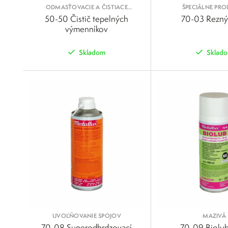
ODMASŤOVACIE A ČISTIACE
ŠPECIÁLNE PR
KVAPALINY
50-50 Čistič tepelných
70-03 Rezný 
výmenníkov
Skladom
Sklad
POROVNAŤ
UVOĽŇOVANIE SPOJOV
MAZIVÁ
70-08 Superodhrdzovací
70-09 Biolub