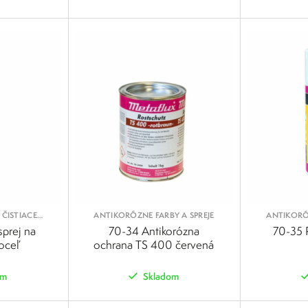
POROVNAŤ
POROVNAŤ
ČISTIACE
ANTIKORÓZNE FARBY A SPREJE
ANTIKORÓZ
sprej na
70-34 Antikorózna
70-35 R
oceľ
ochrana TS 400 červená
om
Skladom
POROVNAŤ
POROVNAŤ