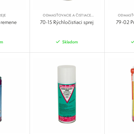
EJE
ODMASŤOVACIE A ČISTIACE
ODMASŤO
SPREJE
a remene
70-15 Rýchločistiaci sprej
79-02 Pr
om
Skladom
POROVNAŤ
POROVNAŤ