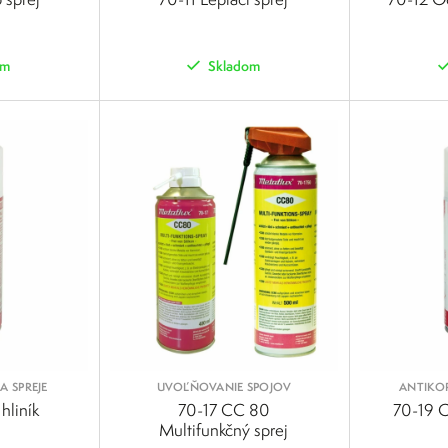
om
Skladom
POROVNAŤ
POROVNAŤ
A SPREJE
UVOĽŇOVANIE SPOJOV
ANTIKO
hliník
70-17 CC 80
70-19 O
Multifunkčný sprej