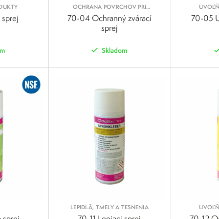
ODUKTY
OCHRANA POVRCHOV PRI
UVOĽŇ
ZVÁRANÍ
sprej
70-04 Ochranný zvárací
70-05 U
sprej
om
Skladom
POROVNAŤ
POROVNAŤ
LEPIDLÁ, TMELY A TESNENIA
UVOĽŇ
 sprej
70-11 Lepiaci sprej
70-12 O