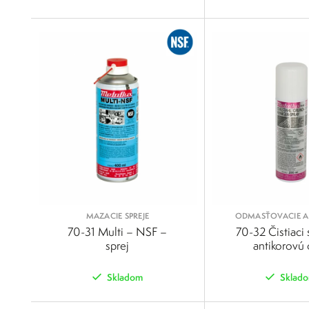
POROVNAŤ
MAZACIE SPREJE
ODMASŤOVACIE A 
SPREJE
70-31 Multi – NSF –
70-32 Čistiaci 
sprej
antikorovú 
Skladom
Sklad
POROVNAŤ