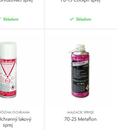
Skladom
Skladom
POROVNAŤ
POROVNAŤ
RÓZNA OCHRANA
MAZACIE SPREJE
chranný lakový
70-25 Metaflon
sprej