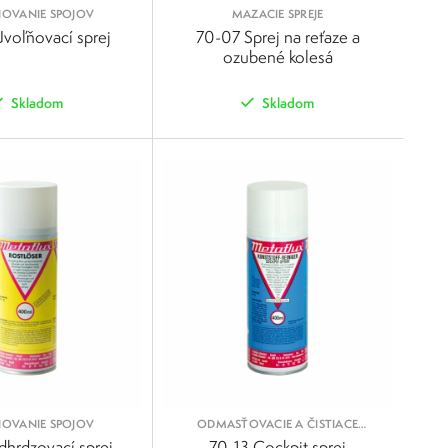
OVANIE SPOJOV
MAZACIE SPREJE
voľňovací sprej
70-07 Sprej na reťaze a
ozubené kolesá
Skladom
Skladom
POROVNAŤ
POROVNAŤ
OVANIE SPOJOV
ODMASŤOVACIE A ČISTIACE
SPREJE
dhrdzovací sprej
70-13 Cockpit sprej