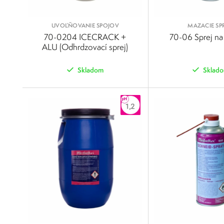
UVOĽŇOVANIE SPOJOV
MAZACIE SPR
70-0204 ICECRACK +
70-06 Sprej n
ALU (Odhrdzovací sprej)
Skladom
Sklad
POROVNAŤ