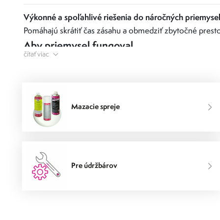
Výkonné a spoľahlivé riešenia do náročných priemys
Pomáhajú skrátiť čas zásahu a obmedziť zbytočné presto
Aby priemysel fungoval.
čítať viac
Mazacie spreje
Pre údržbárov