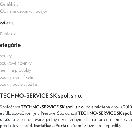
Certifikáty
Ochrana osobnych údajov
Menu
Kontakty
ategórie
odukty
oduktové novinky
eenline produkty
odukty s certifikátmi
odukty podľa využitia
TECHNO-SERVICE SK spol. s r.o.
TECHNO-SERVICE SK spol. s r.o.
Spoločnosť
bola založená v roku 2010
TECHNO-SERVICE SK spol
a sídlo spoločnosti je v Prešove. Spoločnosť
s r.o.
bola vymenovaná jediným výhradným distribútorom chemickýc
Metaflux
Porta
produktov značiek
a
na území Slovenskej republiky.