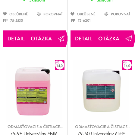
OBĽÚBENÉ
POROVNAŤ
OBĽÚBENÉ
POROVNAŤ
75-3530
75-6201
OTÁZKA
OTÁZKA
ODMASŤOVACIE A ČISTIACE
ODMASŤOVACIE A ČISTIACE
KVAPALINY
KVAPALINY
75-96 Univerzálny čistič
79-50 Univerzálny čistič