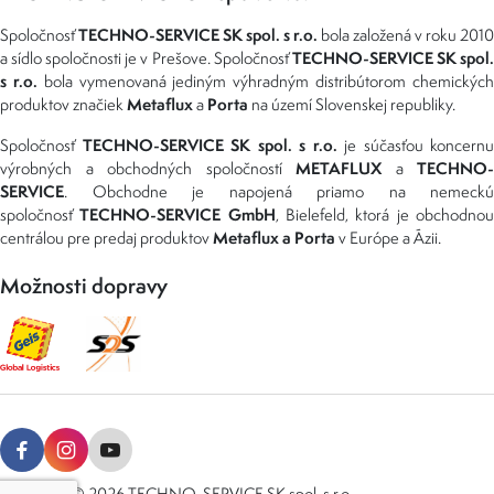
TECHNO-SERVICE SK spol. s r.o.
Spoločnosť
bola založená v roku 2010
TECHNO-SERVICE SK spol
a sídlo spoločnosti je v Prešove. Spoločnosť
s r.o.
bola vymenovaná jediným výhradným distribútorom chemickýc
Metaflux
Porta
produktov značiek
a
na území Slovenskej republiky.
TECHNO-SERVICE SK spol. s r.o.
Spoločnosť
je súčasťou koncernu
METAFLUX
TECHNO-
výrobných a obchodných spoločností
a
SERVICE
. Obchodne je napojená priamo na nemeckú
TECHNO-SERVICE GmbH
spoločnosť
, Bielefeld, ktorá je obchodno
Metaflux a Porta
centrálou pre predaj produktov
v Európe a Ázii.
Možnosti dopravy
Copyright © 2026 TECHNO-SERVICE SK spol. s r.o.