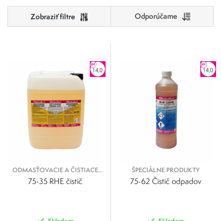
Odporúčame
Cena
0
500
0
125
250
375
500
ODMASŤOVACIE A ČISTIACE
ŠPECIÁLNE PRODUKTY
KVAPALINY
75-35 RHE čistič
75-62 Čistič odpadov
Skladom
Skladom