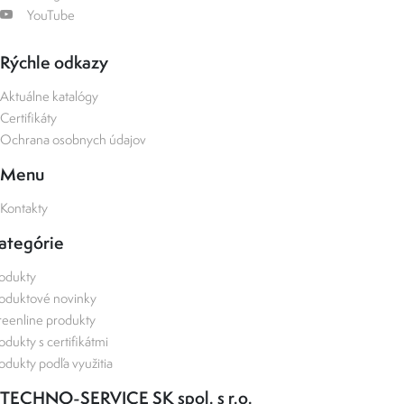
YouTube
Rýchle odkazy
Aktuálne katalógy
Certifikáty
Ochrana osobnych údajov
Menu
Kontakty
ategórie
odukty
oduktové novinky
eenline produkty
odukty s certifikátmi
odukty podľa využitia
TECHNO-SERVICE SK spol. s r.o.