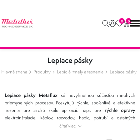
0
0
Lepiace pásky
Hlavná strana
Produkty
Lepidlá, tmely a tesnenia
Lepiace pásky
Lepiace pásky Metaflux
sú nevyhnutnou súčasťou mnohých
priemyselných procesov. Poskytujú rýchle, spoľahlivé a efektívne
rýchle opravy
riešenia pre širokú škálu aplikácií, napr. pre
elektroinštalácie, káblov, rozvodov, hadíc, potrubí a ostatných
povrchov, ktoré vyžadujú okamžitú opravu izolácie alebo tesností.
čítať viac
líšia svojimi
Lepiace pásky sú dostupné v širokej škále typov, ktoré sa