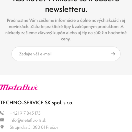
newsletteru.
Prednostne Vám zašleme informácie o úplne nových akciách aj
novinkách. Získate praktické tipy k zakúpeným produktom. A
niekedy zašleme zľavový kupón alebo aj tip na súťaž o hodnotné
ceny.
TECHNO-SERVICE SK spol. s r.o.
+421 917 845 175
info@metaflux-ts.sk
Strojnícka 5, 080 01 Prešov