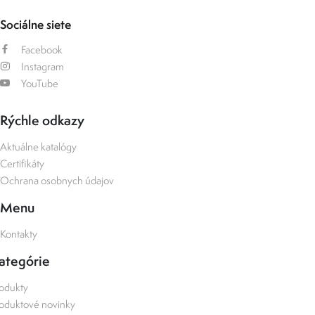
Sociálne siete
Facebook
Instagram
YouTube
Rýchle odkazy
Aktuálne katalógy
Certifikáty
Ochrana osobnych údajov
Menu
Kontakty
ategórie
odukty
oduktové novinky