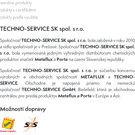
eenline produkty
odukty s certifikátmi
odukty podľa využitia
TECHNO-SERVICE SK spol. s r.o.
TECHNO-SERVICE SK spol. s r.o.
Spoločnosť
bola založená v roku 2010
TECHNO-SERVICE SK spol
a sídlo spoločnosti je v Prešove. Spoločnosť
s r.o.
bola vymenovaná jediným výhradným distribútorom chemickýc
Metaflux
Porta
produktov značiek
a
na území Slovenskej republiky.
TECHNO-SERVICE SK spol. s r.o.
Spoločnosť
je súčasťou koncernu
METAFLUX
TECHNO-
výrobných a obchodných spoločností
a
SERVICE
. Obchodne je napojená priamo na nemeckú
TECHNO-SERVICE GmbH
spoločnosť
, Bielefeld, ktorá je obchodno
Metaflux a Porta
centrálou pre predaj produktov
v Európe a Ázii.
Možnosti dopravy