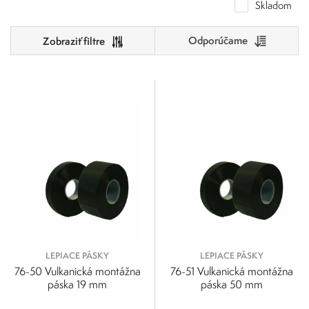
vlastnosťami
priľnavosť, odolnosť a flexibilita
, ako sú
. Pri výbere
Skladom
lepiacej pásky pre priemyselnú aplikáciu je dôležité zvážiť špecifické
potreby aplikácie.
Odporúčame
Cena
0
500
0
125
250
375
500
LEPIACE PÁSKY
LEPIACE PÁSKY
76-50 Vulkanická montážna
76-51 Vulkanická montážna
páska 19 mm
páska 50 mm