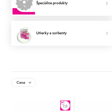
Špeciálne produkty
Utierky a sorbenty
Cena
0
500
0
125
250
375
500