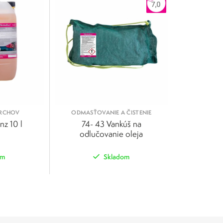
VRCHOV
ODMASŤOVANIE A ČISTENIE
nz 10 l
74- 43 Vankúš na
odlučovanie oleja
om
Skladom
POROVNAŤ
POROVNAŤ