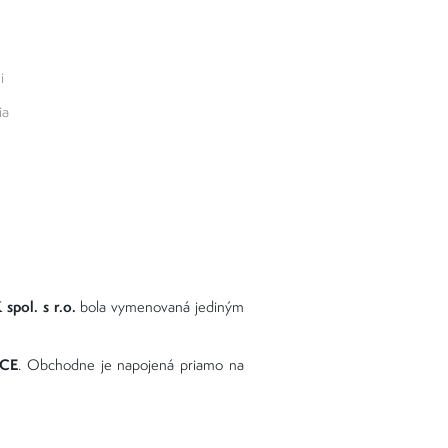
i
ia
pol. s r.o.
bola vymenovaná jediným
CE
. Obchodne je napojená priamo na