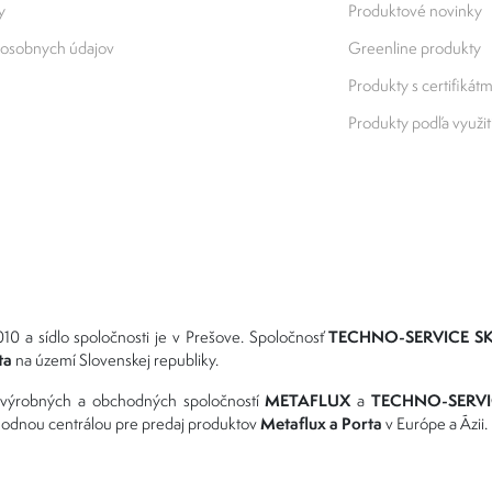
y
Produktové novinky
osobnych údajov
Greenline produkty
Produkty s certifikátm
Produkty podľa využit
TECHNO-SERVICE SK s
10 a sídlo spoločnosti je v Prešove. Spoločnosť
ta
na území Slovenskej republiky.
METAFLUX
TECHNO-SERVI
 výrobných a obchodných spoločností
a
Metaflux a Porta
bchodnou centrálou pre predaj produktov
v Európe a Ázii.