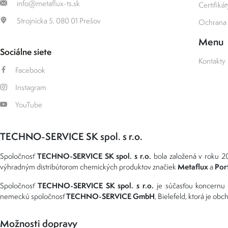
info@metaflux-ts.sk
Certifikát
Strojnícka 5, 080 01 Prešov
Ochrana 
Menu
Sociálne siete
Kontakty
Facebook
Instagram
YouTube
TECHNO-SERVICE SK spol. s r.o.
TECHNO-SERVICE SK spol. s r.o.
Spoločnosť
bola založená v roku 20
Metaflux
Por
výhradným distribútorom chemických produktov značiek
a
TECHNO-SERVICE SK spol. s r.o.
Spoločnosť
je súčasťou koncernu
TECHNO-SERVICE GmbH
nemeckú spoločnosť
, Bielefeld, ktorá je o
Možnosti dopravy