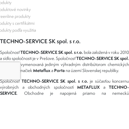
odukty
oduktové novinky
eenline produkty
odukty s certifikátmi
odukty podľa využitia
TECHNO-SERVICE SK spol. s r.o.
TECHNO-SERVICE SK spol. s r.o.
Spoločnosť
bola založená v roku 2010
TECHNO-SERVICE SK spol
a sídlo spoločnosti je v Prešove. Spoločnosť
s r.o.
bola vymenovaná jediným výhradným distribútorom chemickýc
Metaflux
Porta
produktov značiek
a
na území Slovenskej republiky.
TECHNO-SERVICE SK spol. s r.o.
Spoločnosť
je súčasťou koncernu
METAFLUX
TECHNO-
výrobných a obchodných spoločností
a
SERVICE
. Obchodne je napojená priamo na nemeckú
TECHNO-SERVICE GmbH
spoločnosť
, Bielefeld, ktorá je obchodno
Metaflux a Porta
centrálou pre predaj produktov
v Európe a Ázii.
Možnosti dopravy