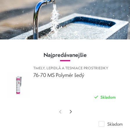
Metaflux
Produkty
s certifikáciou ISEGA sú schválené na použitie
pre priamy styk s pitnou vodou
.
Táto certifikácia zaručuje, že produkty sú bezpečné a kvalitné a
spĺňajú najvyššie štandardy pre použitie v potravinárskom priemysle.
Najpredávanejšie
TMELY, LEPIDLÁ A TESNIACE PROSTRIEDKY
76-70 MS Polymér šedý
Skladom
Skladom