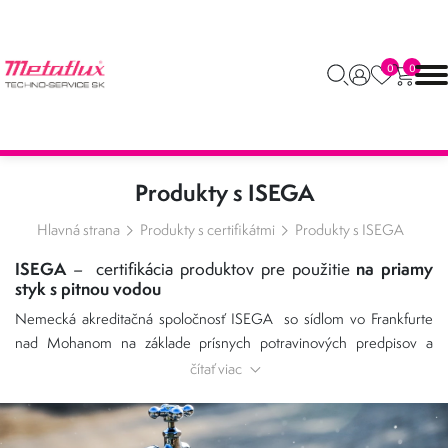
0
0
Produkty s ISEGA
Hlavná strana
Produkty s certifikátmi
Produkty s ISEGA
ISEGA
na priamy
– certifikácia produktov pre použitie
styk s pitnou vodou
Nemecká akreditačná spoločnosť ISEGA so sídlom vo Frankfurte
nad Mohanom na základe prísnych potravinových predpisov a
noriem, obsiahnutých v certifikačných programoch, prideľuje
čítať viac
certifikáty produktom, ktoré prejdú týmto náročným certifikačným
procesom.