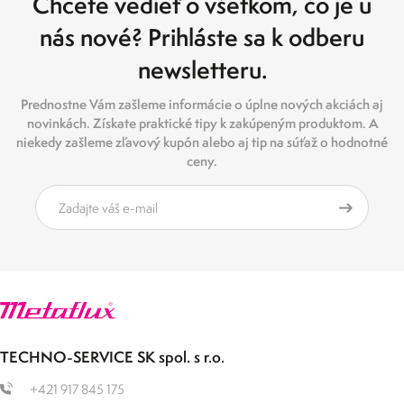
Chcete vedieť o všetkom, čo je u
nás nové? Prihláste sa k odberu
newsletteru.
Prednostne Vám zašleme informácie o úplne nových akciách aj
novinkách. Získate praktické tipy k zakúpeným produktom. A
niekedy zašleme zľavový kupón alebo aj tip na súťaž o hodnotné
ceny.
TECHNO-SERVICE SK spol. s r.o.
+421 917 845 175