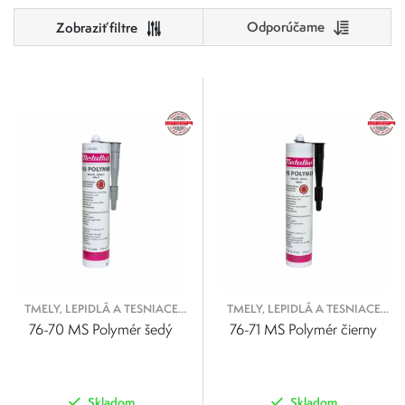
Odporúčame
Cena
0
500
Výrobcovia
0
125
250
375
500
Metaflux
Metaflux Greenline
TMELY, LEPIDLÁ A TESNIACE
TMELY, LEPIDLÁ A TESNIACE
PROSTRIEDKY
PROSTRIEDKY
76-70 MS Polymér šedý
76-71 MS Polymér čierny
Skladom
Skladom