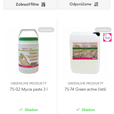
Odporúčame
Cena
0
500
Greenline
Greenline
0
125
250
375
500
GREENLINE PRODUKTY
GREENLINE PRODUKTY
75-02 Mycia pasta 3 l
75-74 Green active čistič
Skladom
Skladom