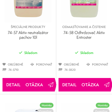
ŠPECIÁLNE PRODUKTY
ODMASŤOVANIE A ČISTENIE
74-57 Aktiv neutralizátor
74-58 Odhrdzovač Aktiv
pachov 10l
Entroster
Skladom
Skladom
OBĽÚBENÉ
POROVNAŤ
OBĽÚBENÉ
POROVNAŤ
74-5710
74-5820
OTÁZKA
OTÁZKA
Novinka
Novinka
Greenline
Greenline