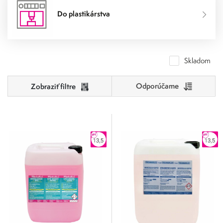
Do plastikárstva
Skladom
Odporúčame
Cena
0
500
0
125
250
375
500