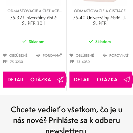
ODMASŤOVACIE A ČISTIACE
ODMASŤOVACIE A ČISTIACE
KVAPALINY
KVAPALINY
75-32 Univerzálny čistič
75-40 Univerzálny čistič U-
SUPER 30 l
SUPER
Skladom
Skladom
OBĽÚBENÉ
POROVNAŤ
OBĽÚBENÉ
POROVNAŤ
75-3230
75-4030
OTÁZKA
OTÁZKA
Chcete vedieť o všetkom, čo je u
nás nové? Prihláste sa k odberu
newsletteru.