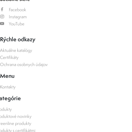
Facebook
Instagram
YouTube
Rýchle odkazy
Aktuálne katalógy
Certifikáty
Ochrana osobnych údajov
Menu
Kontakty
ategórie
odukty
oduktové novinky
eenline produkty
odukty s certifikátmi