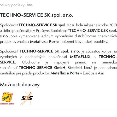
odukty podľa využitia
TECHNO-SERVICE SK spol. s r.o.
TECHNO-SERVICE SK spol. s r.o.
Spoločnosť
bola založená v roku 2010
TECHNO-SERVICE SK spol
a sídlo spoločnosti je v Prešove. Spoločnosť
s r.o.
bola vymenovaná jediným výhradným distribútorom chemickýc
Metaflux
Porta
produktov značiek
a
na území Slovenskej republiky.
TECHNO-SERVICE SK spol. s r.o.
Spoločnosť
je súčasťou koncernu
METAFLUX
TECHNO-
výrobných a obchodných spoločností
a
SERVICE
. Obchodne je napojená priamo na nemeckú
TECHNO-SERVICE GmbH
spoločnosť
, Bielefeld, ktorá je obchodno
Metaflux a Porta
centrálou pre predaj produktov
v Európe a Ázii.
Možnosti dopravy