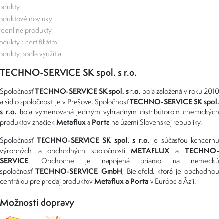
odukty
oduktové novinky
eenline produkty
odukty s certifikátmi
odukty podľa využitia
TECHNO-SERVICE SK spol. s r.o.
TECHNO-SERVICE SK spol. s r.o.
Spoločnosť
bola založená v roku 2010
TECHNO-SERVICE SK spol
a sídlo spoločnosti je v Prešove. Spoločnosť
s r.o.
bola vymenovaná jediným výhradným distribútorom chemickýc
Metaflux
Porta
produktov značiek
a
na území Slovenskej republiky.
TECHNO-SERVICE SK spol. s r.o.
Spoločnosť
je súčasťou koncernu
METAFLUX
TECHNO-
výrobných a obchodných spoločností
a
SERVICE
. Obchodne je napojená priamo na nemeckú
TECHNO-SERVICE GmbH
spoločnosť
, Bielefeld, ktorá je obchodno
Metaflux a Porta
centrálou pre predaj produktov
v Európe a Ázii.
Možnosti dopravy