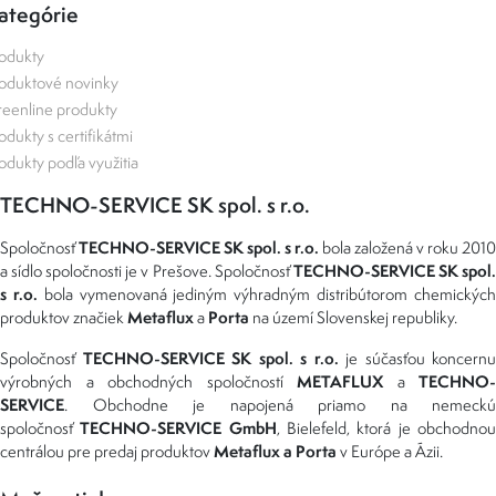
ategórie
odukty
oduktové novinky
eenline produkty
odukty s certifikátmi
odukty podľa využitia
TECHNO-SERVICE SK spol. s r.o.
TECHNO-SERVICE SK spol. s r.o.
Spoločnosť
bola založená v roku 2010
TECHNO-SERVICE SK spol
a sídlo spoločnosti je v Prešove. Spoločnosť
s r.o.
bola vymenovaná jediným výhradným distribútorom chemickýc
Metaflux
Porta
produktov značiek
a
na území Slovenskej republiky.
TECHNO-SERVICE SK spol. s r.o.
Spoločnosť
je súčasťou koncernu
METAFLUX
TECHNO-
výrobných a obchodných spoločností
a
SERVICE
. Obchodne je napojená priamo na nemeckú
TECHNO-SERVICE GmbH
spoločnosť
, Bielefeld, ktorá je obchodno
Metaflux a Porta
centrálou pre predaj produktov
v Európe a Ázii.