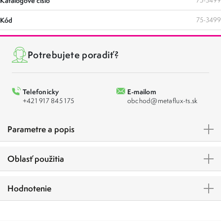
Katalógové číslo
75-3499
Kód
75-3499
Potrebujete poradiť?
Telefonicky
E-mailom
+421 917 845 175
obchod@metaflux-ts.sk
Parametre a popis
Oblasť použitia
Hodnotenie