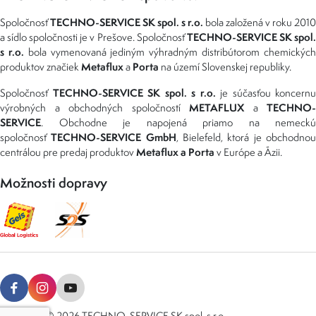
TECHNO-SERVICE SK spol. s r.o.
Spoločnosť
bola založená v roku 2010
TECHNO-SERVICE SK spol
a sídlo spoločnosti je v Prešove. Spoločnosť
s r.o.
bola vymenovaná jediným výhradným distribútorom chemickýc
Metaflux
Porta
produktov značiek
a
na území Slovenskej republiky.
TECHNO-SERVICE SK spol. s r.o.
Spoločnosť
je súčasťou koncernu
METAFLUX
TECHNO-
výrobných a obchodných spoločností
a
SERVICE
. Obchodne je napojená priamo na nemeckú
TECHNO-SERVICE GmbH
spoločnosť
, Bielefeld, ktorá je obchodno
Metaflux a Porta
centrálou pre predaj produktov
v Európe a Ázii.
Možnosti dopravy
Copyright © 2026 TECHNO-SERVICE SK spol. s r.o.