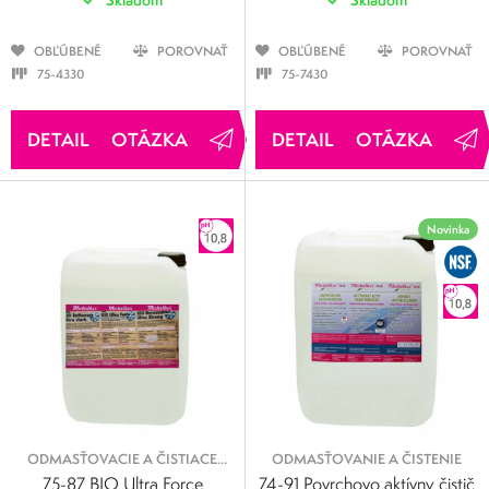
OBĽÚBENÉ
POROVNAŤ
OBĽÚBENÉ
POROVNAŤ
75-4330
75-7430
OTÁZKA
OTÁZKA
Novinka
ODMASŤOVACIE A ČISTIACE
ODMASŤOVANIE A ČISTENIE
KVAPALINY
75-87 BIO Ultra Force
74-91 Povrchovo aktívny čistič