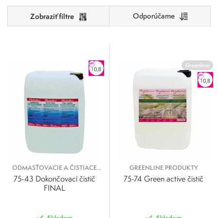
Odporúčame
Cena
0
500
Greenline
Výrobcovia
0
125
250
375
500
Metaflux
Metaflux Greenline
ODMASŤOVACIE A ČISTIACE
GREENLINE PRODUKTY
KVAPALINY
75-43 Dokončovací čistič
75-74 Green active čistič
FINAL
Skladom
Skladom