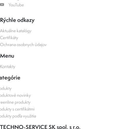
YouTube
Rýchle odkazy
Aktuálne katalógy
Certifikáty
Ochrana osobnych údajov
Menu
Kontakty
ategórie
odukty
oduktové novinky
eenline produkty
odukty s certifikátmi
odukty podľa využitia
TECHNO-SERVICE SK spol. s r.o.