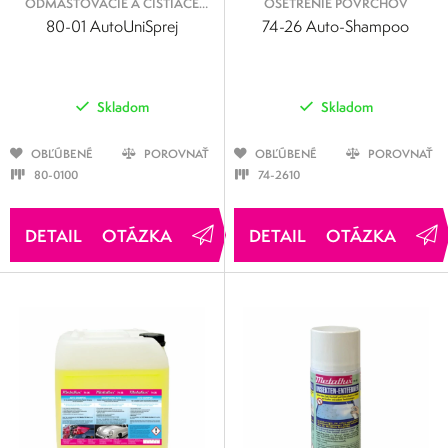
ODMASŤOVACIE A ČISTIACE
OŠETRENIE POVRCHOV
SPREJE
80-01 AutoUniSprej
74-26 Auto-Shampoo
Skladom
Skladom
OBĽÚBENÉ
POROVNAŤ
OBĽÚBENÉ
POROVNAŤ
80-0100
74-2610
OTÁZKA
OTÁZKA