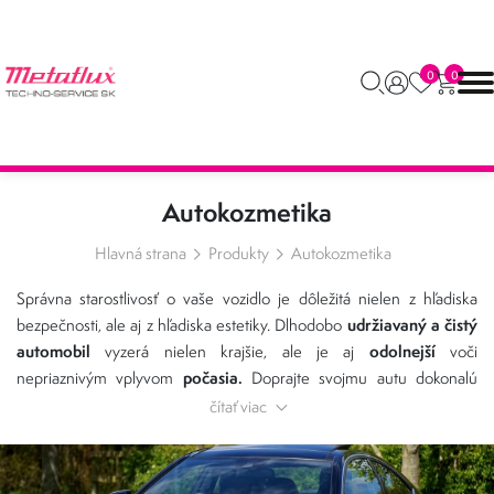
0
0
Autokozmetika
Hlavná strana
Produkty
Autokozmetika
Správna starostlivosť o vaše vozidlo je dôležitá nielen z hľadiska
udržiavaný a čistý
bezpečnosti, ale aj z hľadiska estetiky. Dlhodobo
automobil
odolnejší
vyzerá nielen krajšie, ale je aj
voči
počasia.
nepriaznivým vplyvom
Doprajte svojmu autu dokonalú
čistotu a lesk.
Autokozmetika od značky Metaflux zaistí
čítať viac
atraktívnejší vzhľad
a vaše auto vždy vyzerať a fungovať ako nové.