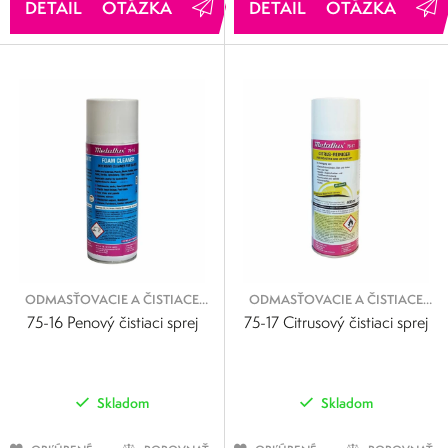
OTÁZKA
OTÁZKA
ODMASŤOVACIE A ČISTIACE
ODMASŤOVACIE A ČISTIACE
SPREJE
SPREJE
75-16 Penový čistiaci sprej
75-17 Citrusový čistiaci sprej
Skladom
Skladom