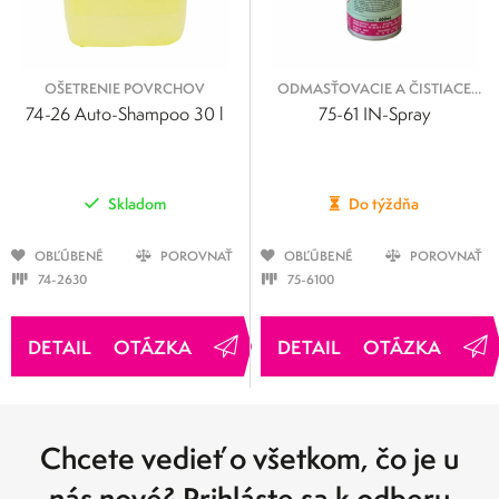
OŠETRENIE POVRCHOV
ODMASŤOVACIE A ČISTIACE
SPREJE
74-26 Auto-Shampoo 30 l
75-61 IN-Spray
Skladom
Do týždňa
OBĽÚBENÉ
POROVNAŤ
OBĽÚBENÉ
POROVNAŤ
74-2630
75-6100
OTÁZKA
OTÁZKA
Chcete vedieť o všetkom, čo je u
nás nové? Prihláste sa k odberu