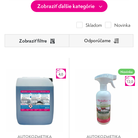
Skladom
Novinka
Odporúčame
Cena
0
500
Novinka
Výrobcovia
0
125
250
375
500
Metaflux
Metaflux Greenline
AUTOKOZMETIKA
AUTOKOZMETIKA