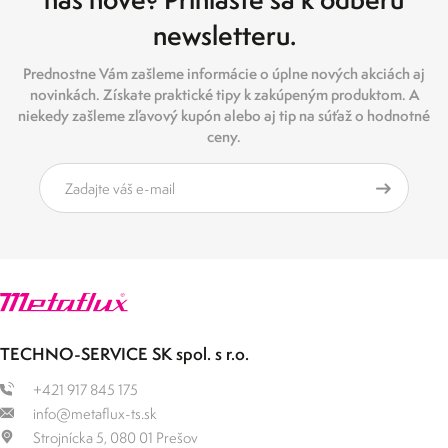
newsletteru.
Prednostne Vám zašleme informácie o úplne nových akciách aj
novinkách. Získate praktické tipy k zakúpeným produktom. A
niekedy zašleme zľavový kupón alebo aj tip na súťaž o hodnotné
ceny.
TECHNO-SERVICE SK spol. s r.o.
+421 917 845 175
info@metaflux-ts.sk
Strojnícka 5, 080 01 Prešov