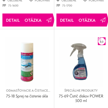
OBĽÚBENÉ
POROVNAŤ
OBĽÚBENÉ
POROVNAŤ
75-1600
75-1700
OTÁZKA
OTÁZKA
ODMASŤOVACIE A ČISTIACE
ŠPECIÁLNE PRODUKTY
SPREJE
75-18 Sprej na čistenie skla
75-69 Čistič diskov POWER
500 ml