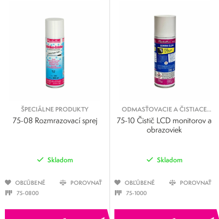
ŠPECIÁLNE PRODUKTY
ODMASŤOVACIE A ČISTIACE
SPREJE
75-08 Rozmrazovací sprej
75-10 Čistič LCD monitorov a
obrazoviek
Skladom
Skladom
OBĽÚBENÉ
POROVNAŤ
OBĽÚBENÉ
POROVNAŤ
75-0800
75-1000