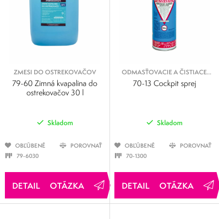
ZMESI DO OSTREKOVAČOV
ODMASŤOVACIE A ČISTIACE
SPREJE
79-60 Zimná kvapalina do
70-13 Cockpit sprej
ostrekovačov 30 l
Skladom
Skladom
OBĽÚBENÉ
POROVNAŤ
OBĽÚBENÉ
POROVNAŤ
79-6030
70-1300
OTÁZKA
OTÁZKA