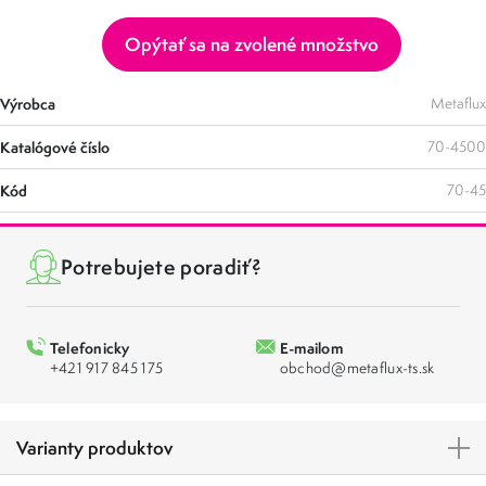
Opýtať sa na zvolené množstvo
Výrobca
Metaflux
Katalógové číslo
70-4500
Kód
70-45
Potrebujete poradiť?
Telefonicky
E-mailom
+421 917 845 175
obchod@metaflux-ts.sk
Varianty produktov