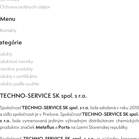
Ochrana osobnych údajov
Menu
Kontakty
ategórie
odukty
oduktové novinky
eenline produkty
odukty s certifikátmi
odukty podľa využitia
TECHNO-SERVICE SK spol. s r.o.
TECHNO-SERVICE SK spol. s r.o.
Spoločnosť
bola založená v roku 2010
TECHNO-SERVICE SK spol
a sídlo spoločnosti je v Prešove. Spoločnosť
s r.o.
bola vymenovaná jediným výhradným distribútorom chemickýc
Metaflux
Porta
produktov značiek
a
na území Slovenskej republiky.
TECHNO-SERVICE SK spol. s r.o.
Spoločnosť
je súčasťou koncernu