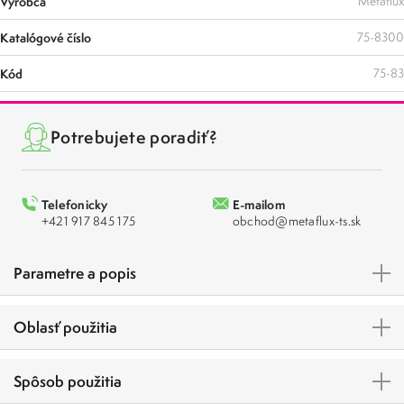
Výrobca
Metaflux
Katalógové číslo
75-8300
Kód
75-83
Potrebujete poradiť?
Telefonicky
E-mailom
+421 917 845 175
obchod@metaflux-ts.sk
Parametre a popis
Oblasť použitia
Spôsob použitia