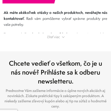
Ak máte akékoľvek otázky o našich produktoch, neváhajte nás
kontaktovať.
Radi vám pomôžeme vybrať správne produkty pre
vaše potreby.
konkrétnych príkladov
Tu je niekoľko
, ako naše produkty
čítať viac
priemyselnej chémie môžu pomôcť gastro prevádzkam:
Zníženie rizika otravy jedlom:
Čistiace prostriedky
priemyselnej chémie môžu pomôcť odstrániť baktérie
a iné mikroorganizmy z povrchov, ktoré prichádzajú
Chcete vedieť o všetkom, čo je u
do styku s jedlom. To môže pomôcť znížiť riziko
otravy jedlom.
nás nové? Prihláste sa k odberu
Zlepšenie hygienických podmienok:
Čistý a
hygienický pracovný priestor je dôležitý pre zdravie a
newsletteru.
bezpečnosť zamestnancov, taktiež môžu pomôcť
udržiavať pracovný priestor čistý a hygienický.
Prednostne Vám zašleme informácie o úplne nových akciách aj
Zlepšenie imidžovej stránky:
novinkách. Získate praktické tipy k zakúpeným produktom. A
Čistá a uprataná
niekedy zašleme zľavový kupón alebo aj tip na súťaž o hodnotné
kuchyňa pôsobí profesionálne a dôveryhodne. Naše
ceny.
produkty pomáhajú vytvoriť príjemné a hygienické