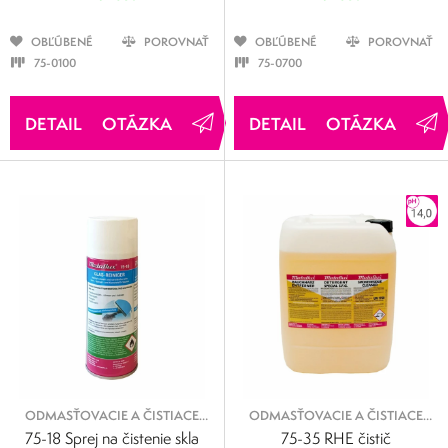
OBĽÚBENÉ
POROVNAŤ
OBĽÚBENÉ
POROVNAŤ
75-0100
75-0700
OTÁZKA
OTÁZKA
ODMASŤOVACIE A ČISTIACE
ODMASŤOVACIE A ČISTIACE
SPREJE
KVAPALINY
75-18 Sprej na čistenie skla
75-35 RHE čistič