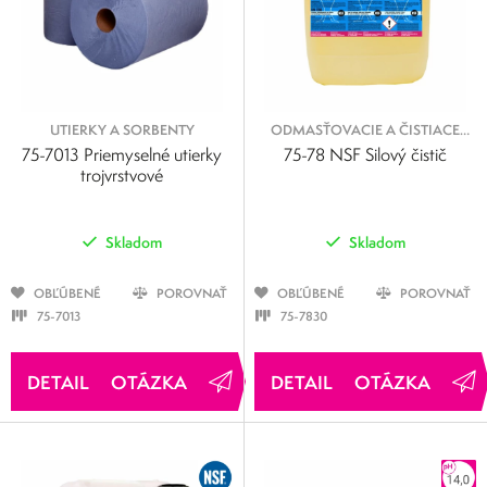
UTIERKY A SORBENTY
ODMASŤOVACIE A ČISTIACE
KVAPALINY
75-7013 Priemyselné utierky
75-78 NSF Silový čistič
trojvrstvové
Skladom
Skladom
OBĽÚBENÉ
POROVNAŤ
OBĽÚBENÉ
POROVNAŤ
75-7013
75-7830
OTÁZKA
OTÁZKA