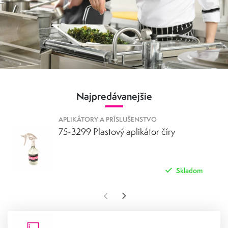
ako aj baktérií a iných mikroorganizmov.
Naše prostriedky
sú navrhnuté
bezpečné na
priemyselnej chémie
tak, aby boli
použitie v potravinárskom priemysle.
Sú vyrobené z
vysokokvalitných surovín a spĺňajú všetky príslušné bezpečnostné a
hygienické normy.
Produkty sú určené na všetky typy povrchov, vrátane:
Najpredávanejšie
sporákov a grilov
digestorov a odsávačov pár
pracovných plôch a zariadení
APLIKÁTORY A PRÍSLUŠENSTVO
chladiacich boxov a chladničiek
75-3299 Plastový aplikátor číry
podláh a stien a pod.
Pri výbere
produktov priemyselnej chémie je dôležité zvážiť
Skladom
nasledujúce faktory:
Typ povrchu, ktorý sa má čistiť
Typ nečistôt, ktoré sa majú odstrániť
Bezpečnosť a hygiena.