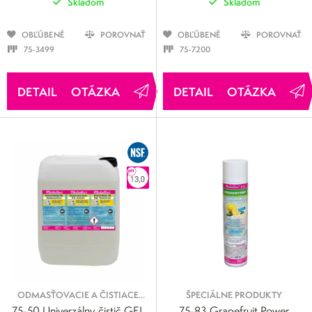
Skladom
Skladom
OBĽÚBENÉ
POROVNAŤ
OBĽÚBENÉ
POROVNAŤ
75-3499
75-7200
OTÁZKA
OTÁZKA
ODMASŤOVACIE A ČISTIACE
ŠPECIÁLNE PRODUKTY
KVAPALINY
75-50 Univerzálny čistič GEL
75-83 Grapefruit Power