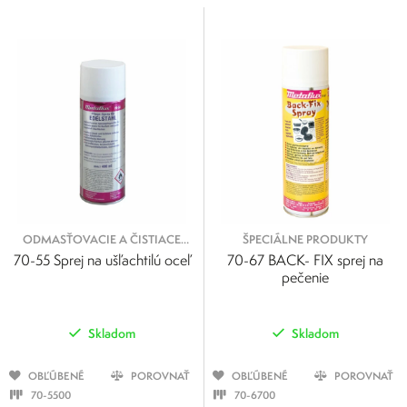
Cena
0
500
Výrobcovia
0
125
250
375
500
Metaflux
Metaflux Greenline
ODMASŤOVACIE A ČISTIACE
ŠPECIÁLNE PRODUKTY
SPREJE
70-55 Sprej na ušľachtilú oceľ
70-67 BACK- FIX sprej na
pečenie
Skladom
Skladom
OBĽÚBENÉ
POROVNAŤ
OBĽÚBENÉ
POROVNAŤ
70-5500
70-6700