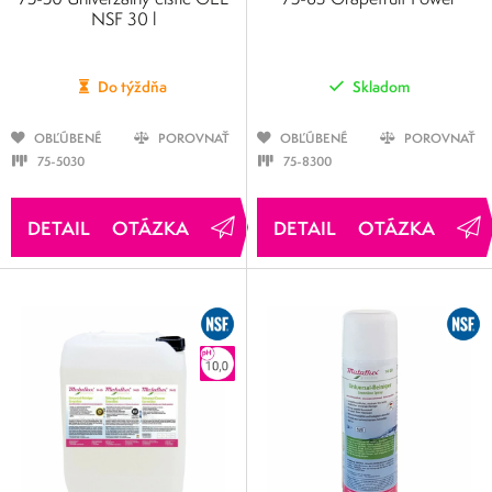
NSF 30 l
Do týždňa
Skladom
OBĽÚBENÉ
POROVNAŤ
OBĽÚBENÉ
POROVNAŤ
75-5030
75-8300
OTÁZKA
OTÁZKA