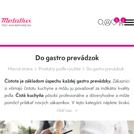
0
0
Do gastro prevádzok
Hlavná strana
Produkty podľa využitia
Do gastro prevádzok
Čistota je základom úspechu každej gastro prevádzky.
Zákazníci
si všímajú čistotu kuchyne a môžu ju považovať za indikátor kvality
Čistá kuchyňa
jedla.
pôsobí profesionálne a dôveryhodne a môže
pomôcť prilákať nových zákazníkov. V tejto kategórii nájdete širokú
škálu produktov priemyselnej chémie Metaflux, ktoré sú určené na
čítať viac
čistenie gastro zariadení a priestorov.
profesionálne
Tieto
účinné pri odstraňovaní všetkých druhov nečistôt,
produkty sú
vrátane pripáleného tuku, mastnoty, škvŕn od jedla a nápojov,