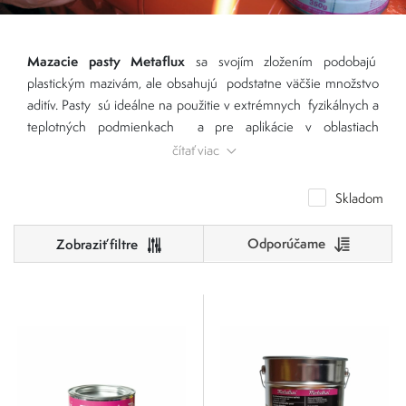
Mazacie pasty Metaflux
sa svojím zložením podobajú
plastickým mazivám, ale obsahujú podstatne väčšie množstvo
aditív. Pasty sú ideálne na použitie v extrémnych fyzikálnych a
teplotných podmienkach a pre aplikácie v oblastiach
montážne a mazacie
prechodového a medzného trenia. Kým
čítať viac
pasty
na bežné mazanie
pasty pre
sú určené predovšetkým
,
skrutkové spoje umožňujú
kontrolu
navyše lepšiu
Skladom
Vysokoteplotné
predpísaných doťahovacích momentov.
pasty
+1 400°C
je možné používať až do teploty
. Pri vysokých
Odporúčame
schopnosť mazania
teplotách sa síce odparí základový olej, ale
zachovaná
zostane
vďaka obsahu pevných látok v mazacej
Cena
paste.
0
500
0
125
250
375
500