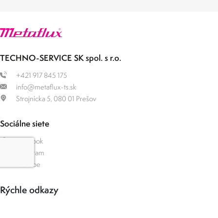
TECHNO-SERVICE SK spol. s r.o.
+421 917 845 175
info@metaflux-ts.sk
Strojnícka 5, 080 01 Prešov
Sociálne siete
Facebook
Instagram
YouTube
Rýchle odkazy
Aktuálne katalógy