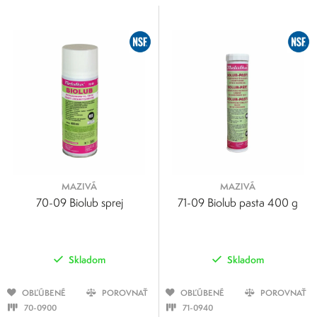
Cena
0
500
0
125
250
375
500
MAZIVÁ
MAZIVÁ
70-09 Biolub sprej
71-09 Biolub pasta 400 g
Skladom
Skladom
OBĽÚBENÉ
POROVNAŤ
OBĽÚBENÉ
POROVNAŤ
70-0900
71-0940