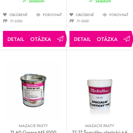
Skladom
Skladom
OBĽÚBENÉ
POROVNAŤ
OBĽÚBENÉ
POROVNAŤ
71-5300
71-5500
OTÁZKA
OTÁZKA
MAZACIE PASTY
MAZACIE PASTY
71-60 Grease MS 1000
77-77 Špeciálny plastický tuk