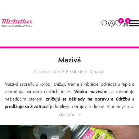
0
0
Mazivá
Hlavná strana
Produkty
Mazivá
Mazivá zabraňujú korózii, znižujú trenie a vibrácie, odvádzajú teplo a
Vďaka mazivám
zabraňujú nárazom cudzích telies.
sa zabraňuje
znižujú sa náklady na opravu a údržbu
nežiadúcim oterom,
a
predlžuje sa životnosť
jednotlivých strojných dielov. V priemysle sa
používajú rôzne druhy mazív, ktoré sú prispôsobené konkrétnym
čítať viac
v ťažkom priemysle
podmienkam. Napríklad
sa používajú mazivá,
odolné voči vysokým teplotám a tlaku.
ktoré sú
V
potravinárskom
netoxické
priemysle sa používajú mazivá, ktoré sú