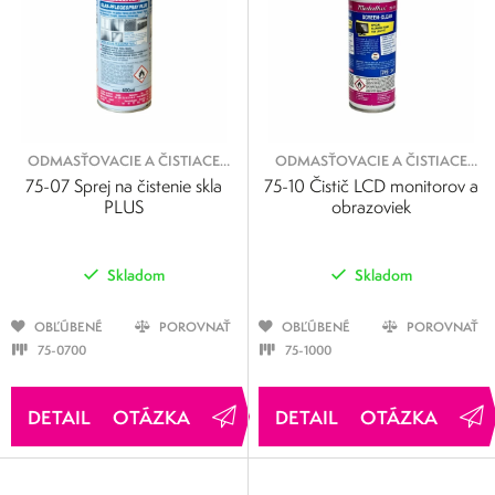
ODMASŤOVACIE A ČISTIACE
ODMASŤOVACIE A ČISTIACE
SPREJE
SPREJE
75-07 Sprej na čistenie skla
75-10 Čistič LCD monitorov a
PLUS
obrazoviek
Skladom
Skladom
OBĽÚBENÉ
POROVNAŤ
OBĽÚBENÉ
POROVNAŤ
75-0700
75-1000
OTÁZKA
OTÁZKA