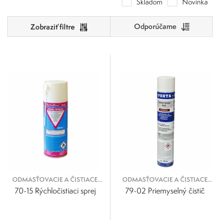
Skladom
Novinka
Odporúčame
Cena
0
500
Výrobcovia
0
125
250
375
500
Metaflux
Metaflux Greenline
ODMASŤOVACIE A ČISTIACE
ODMASŤOVACIE A ČISTIACE
SPREJE
SPREJE
70-15 Rýchločistiaci sprej
79-02 Priemyselný čistič