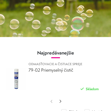
olejov a mazív z povrchov. Sú dôležité pre udržiavanie strojov a
zariadení v dobrom stave. Oleje a mazivá môžu spôsobiť koróziu a
opotrebovanie, preto je dôležité ich pravidelne odstraňovať.
Čistiace spreje Metaflux
sa používajú na odstraňovanie rôznych
druhov nečistôt, vrátane farieb, chemikálií a prachu. Sú dôležité pre
udržiavanie čistoty výrobných priestorov a zariadení. Nečistoty môžu
spôsobiť problémy s bezpečnosťou a hygienou, preto je dôležité ich
pravidelne odstraňovať.
Najpredávanejšie
ODMASŤOVACIE A ČISTIACE SPREJE
79-02 Priemyselný čistič
Skladom