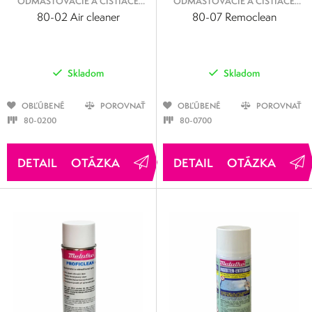
ODMASŤOVACIE A ČISTIACE
ODMASŤOVACIE A ČISTIACE
SPREJE
SPREJE
80-02 Air cleaner
80-07 Remoclean
Skladom
Skladom
OBĽÚBENÉ
POROVNAŤ
OBĽÚBENÉ
POROVNAŤ
80-0200
80-0700
OTÁZKA
OTÁZKA