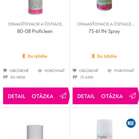
ODMASŤOVACIE A ČISTIACE
ODMASŤOVACIE A ČISTIACE
SPREJE
SPREJE
80-08 Proficlean
75-61 IN-Spray
Do týždňa
Do týždňa
OBĽÚBENÉ
POROVNAŤ
OBĽÚBENÉ
POROVNAŤ
80-0800
75-6100
OTÁZKA
OTÁZKA