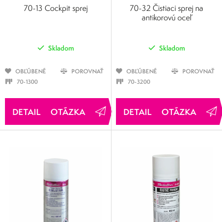
SPREJE
SPREJE
70-13 Cockpit sprej
70-32 Čistiaci sprej na
antikorovú oceľ
Skladom
Skladom
OBĽÚBENÉ
POROVNAŤ
OBĽÚBENÉ
POROVNAŤ
70-1300
70-3200
OTÁZKA
OTÁZKA