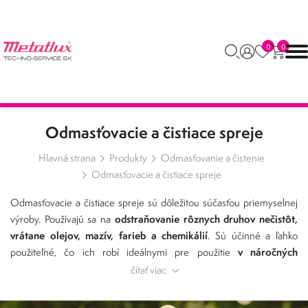
0
0
Odmasťovacie a čistiace spreje
Hlavná strana
Produkty
Odmasťovanie a čistenie
Odmasťovacie a čistiace spreje
Odmasťovacie a čistiace spreje sú dôležitou súčasťou priemyselnej
odstraňovanie rôznych druhov nečistôt,
výroby. Používajú sa na
vrátane olejov, mazív, farieb a chemikálií
. Sú účinné a ľahko
v náročných
použiteľné, čo ich robí ideálnymi pre použitie
priemyselných podmienkach.
čítať viac
Odmasťovacie spreje
Metaflux
sa používajú na odstraňovanie