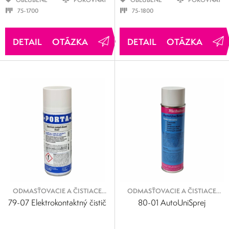
OBĽÚBENÉ
POROVNAŤ
OBĽÚBENÉ
POROVNAŤ
75-1700
75-1800
OTÁZKA
OTÁZKA
ODMASŤOVACIE A ČISTIACE
ODMASŤOVACIE A ČISTIACE
SPREJE
SPREJE
79-07 Elektrokontaktný čistič
80-01 AutoUniSprej