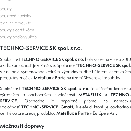
odukty
oduktové novinky
eenline produkty
odukty s certifikátmi
odukty podľa využitia
TECHNO-SERVICE SK spol. s r.o.
TECHNO-SERVICE SK spol. s r.o.
Spoločnosť
bola založená v roku 2010
TECHNO-SERVICE SK spol
a sídlo spoločnosti je v Prešove. Spoločnosť
s r.o.
bola vymenovaná jediným výhradným distribútorom chemickýc
Metaflux
Porta
produktov značiek
a
na území Slovenskej republiky.
TECHNO-SERVICE SK spol. s r.o.
Spoločnosť
je súčasťou koncernu
METAFLUX
TECHNO-
výrobných a obchodných spoločností
a
SERVICE
. Obchodne je napojená priamo na nemeckú
TECHNO-SERVICE GmbH
spoločnosť
, Bielefeld, ktorá je obchodno
Metaflux a Porta
centrálou pre predaj produktov
v Európe a Ázii.
Možnosti dopravy