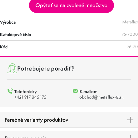
Opýtať sa na zvolené množstvo
Výrobca
Metaflux
Katalógové číslo
76-7000
Kód
76-70
Potrebujete poradiť?
Telefonicky
E-mailom
+421 917 845 175
obchod@metaflux-ts.sk
Farebné varianty produktov