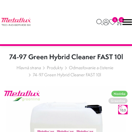
0
0
74-97 Green Hybrid Cleaner FAST 10l
Hlavná strana
Produkty
Odmasťovanie a čistenie
74-97 Green Hybrid Cleaner FAST 10l
Novinka
Greenline