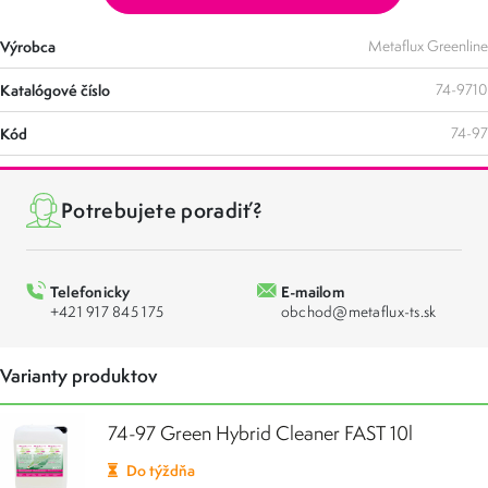
Výrobca
Metaflux Greenline
Katalógové číslo
74-9710
Kód
74-97
Potrebujete poradiť?
Telefonicky
E-mailom
+421 917 845 175
obchod@metaflux-ts.sk
Varianty produktov
74-97 Green Hybrid Cleaner FAST 10l
Do týždňa