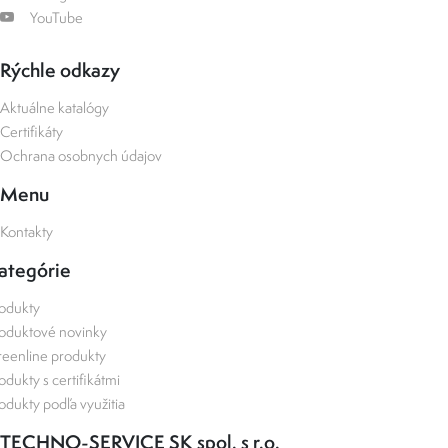
YouTube
Rýchle odkazy
Aktuálne katalógy
Certifikáty
Ochrana osobnych údajov
Menu
Kontakty
ategórie
odukty
oduktové novinky
eenline produkty
odukty s certifikátmi
odukty podľa využitia
TECHNO-SERVICE SK spol. s r.o.