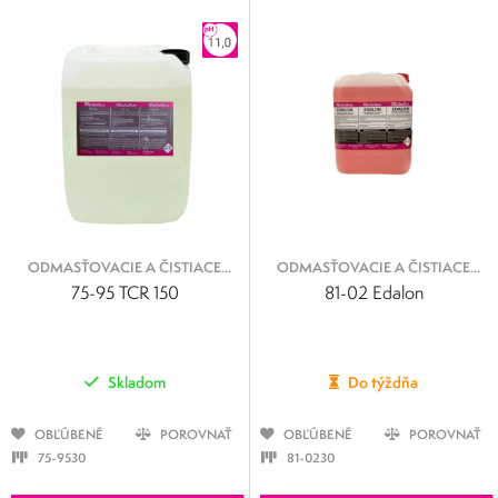
ODMASŤOVACIE A ČISTIACE
ODMASŤOVACIE A ČISTIACE
KVAPALINY
KVAPALINY
75-95 TCR 150
81-02 Edalon
Skladom
Do týždňa
OBĽÚBENÉ
POROVNAŤ
OBĽÚBENÉ
POROVNAŤ
75-9530
81-0230