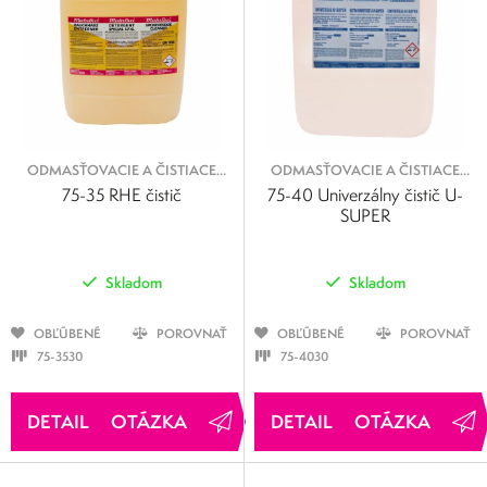
ODMASŤOVACIE A ČISTIACE
ODMASŤOVACIE A ČISTIACE
KVAPALINY
KVAPALINY
75-35 RHE čistič
75-40 Univerzálny čistič U-
SUPER
Skladom
Skladom
OBĽÚBENÉ
POROVNAŤ
OBĽÚBENÉ
POROVNAŤ
75-3530
75-4030
OTÁZKA
OTÁZKA