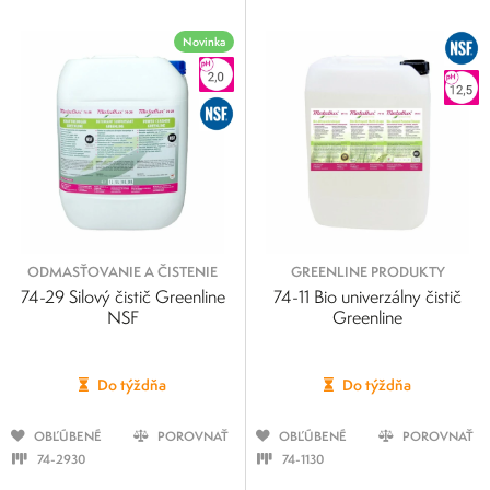
Novinka
ODMASŤOVANIE A ČISTENIE
GREENLINE PRODUKTY
74-29 Silový čistič Greenline
74-11 Bio univerzálny čistič
NSF
Greenline
Do týždňa
Do týždňa
OBĽÚBENÉ
POROVNAŤ
OBĽÚBENÉ
POROVNAŤ
74-2930
74-1130