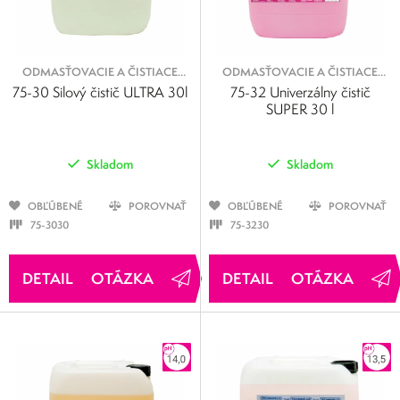
ODMASŤOVACIE A ČISTIACE
ODMASŤOVACIE A ČISTIACE
KVAPALINY
KVAPALINY
75-30 Silový čistič ULTRA 30l
75-32 Univerzálny čistič
SUPER 30 l
Skladom
Skladom
OBĽÚBENÉ
POROVNAŤ
OBĽÚBENÉ
POROVNAŤ
75-3030
75-3230
OTÁZKA
OTÁZKA