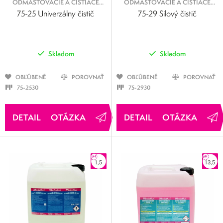
ODMASŤOVACIE A ČISTIACE
ODMASŤOVACIE A ČISTIACE
KVAPALINY
KVAPALINY
75-25 Univerzálny čistič
75-29 Silový čistič
Skladom
Skladom
OBĽÚBENÉ
POROVNAŤ
OBĽÚBENÉ
POROVNAŤ
75-2530
75-2930
OTÁZKA
OTÁZKA