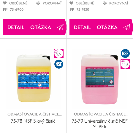
OBĽÚBENÉ
POROVNAŤ
OBĽÚBENÉ
POROVNAŤ
75-6900
75-7430
OTÁZKA
OTÁZKA
ODMASŤOVACIE A ČISTIACE
ODMASŤOVACIE A ČISTIACE
KVAPALINY
KVAPALINY
75-78 NSF Silový čistič
75-79 Univerzálny čistič NSF
SUPER