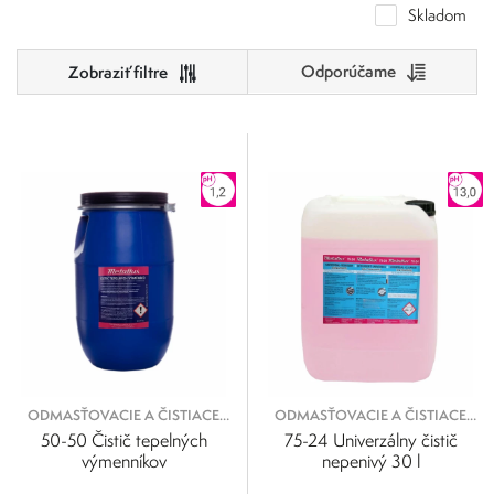
Skladom
Odporúčame
Cena
0
500
Výrobcovia
0
125
250
375
500
Metaflux
Metaflux Greenline
ODMASŤOVACIE A ČISTIACE
ODMASŤOVACIE A ČISTIACE
KVAPALINY
KVAPALINY
50-50 Čistič tepelných
75-24 Univerzálny čistič
výmenníkov
nepenivý 30 l