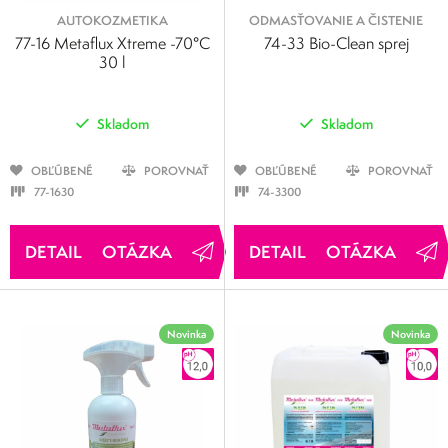
AUTOKOZMETIKA
ODMASŤOVANIE A ČISTENIE
77-16 Metaflux Xtreme -70°C
74-33 Bio-Clean sprej
30 l
Skladom
Skladom
OBĽÚBENÉ
POROVNAŤ
OBĽÚBENÉ
POROVNAŤ
77-1630
74-3300
OTÁZKA
OTÁZKA
Novinka
Novinka