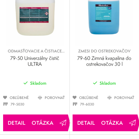
ODMASŤOVACIE A ČISTIACE
ZMESI DO OSTREKOVAČOV
KVAPALINY
79-50 Univerzálny čistič
79-60 Zimná kvapalina do
ULTRA
ostrekovačov 30 l
Skladom
Skladom
OBĽÚBENÉ
POROVNAŤ
OBĽÚBENÉ
POROVNAŤ
79-5030
79-6030
OTÁZKA
OTÁZKA