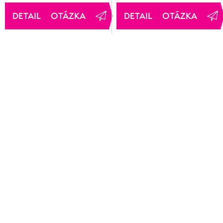
OTÁZKA
OTÁZKA
Chcete vedieť o všetkom, čo je u
nás nové? Prihláste sa k odberu
newsletteru.
Prednostne Vám zašleme informácie o úplne nových akciách aj
novinkách. Získate praktické tipy k zakúpeným produktom. A
niekedy zašleme zľavový kupón alebo aj tip na súťaž o hodnotné
ceny.