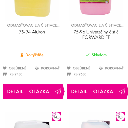
ODMASŤOVACIE A ČISTIACE
ODMASŤOVACIE A ČISTIACE
KVAPALINY
KVAPALINY
75-94 Alukon
75-96 Univerzálny čistič
FORWARD FF
Do týždňa
Skladom
OBĽÚBENÉ
POROVNAŤ
OBĽÚBENÉ
POROVNAŤ
75-9430
75-9630
OTÁZKA
OTÁZKA