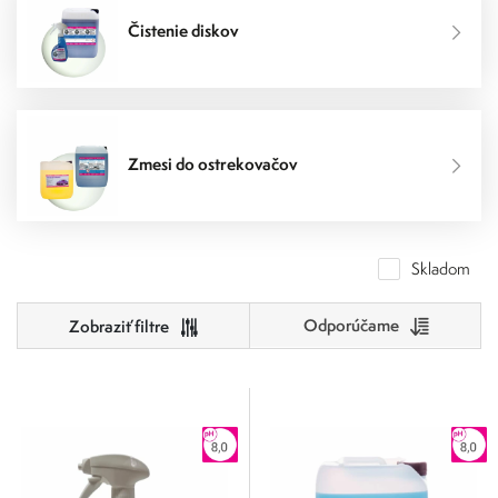
Čistenie diskov
Zmesi do ostrekovačov
Skladom
Odporúčame
Cena
0
500
0
125
250
375
500