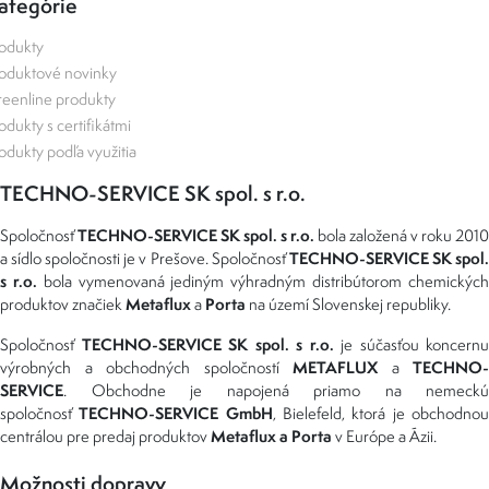
ategórie
odukty
oduktové novinky
eenline produkty
odukty s certifikátmi
odukty podľa využitia
TECHNO-SERVICE SK spol. s r.o.
TECHNO-SERVICE SK spol. s r.o.
Spoločnosť
bola založená v roku 2010
TECHNO-SERVICE SK spol
a sídlo spoločnosti je v Prešove. Spoločnosť
s r.o.
bola vymenovaná jediným výhradným distribútorom chemickýc
Metaflux
Porta
produktov značiek
a
na území Slovenskej republiky.
TECHNO-SERVICE SK spol. s r.o.
Spoločnosť
je súčasťou koncernu
METAFLUX
TECHNO-
výrobných a obchodných spoločností
a
SERVICE
. Obchodne je napojená priamo na nemeckú
TECHNO-SERVICE GmbH
spoločnosť
, Bielefeld, ktorá je obchodno
Metaflux a Porta
centrálou pre predaj produktov
v Európe a Ázii.
Možnosti dopravy