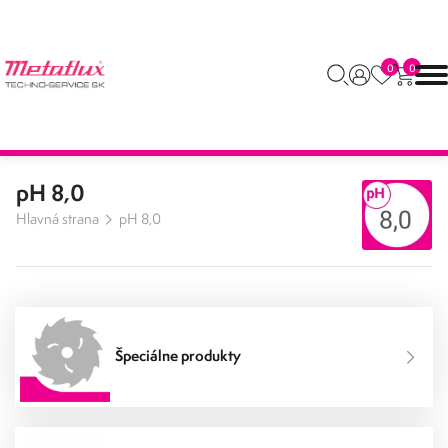
0
0
pH 8,0
Hlavná strana
pH 8,0
Špeciálne produkty