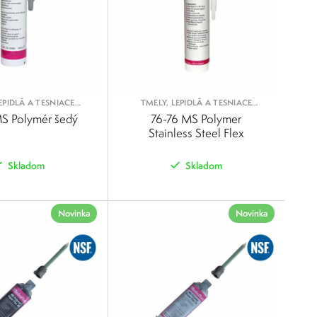
EPIDLÁ A TESNIACE
TMELY, LEPIDLÁ A TESNIACE
ROSTRIEDKY
PROSTRIEDKY
S Polymér šedý
76-76 MS Polymer
Stainless Steel Flex
Skladom
Skladom
POROVNAŤ
POROVNAŤ
Novinka
Novinka