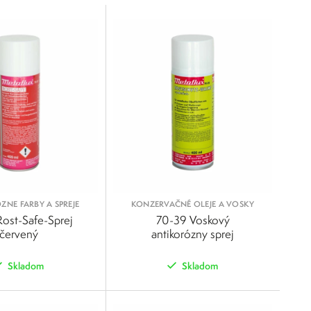
NE FARBY A SPREJE
KONZERVAČNÉ OLEJE A VOSKY
Rost-Safe-Sprej
70-39 Voskový
červený
antikorózny sprej
Skladom
Skladom
POROVNAŤ
POROVNAŤ