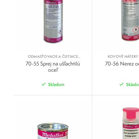
ODMASŤOVACIE A ČISTIACE
KOVOVÉ NÁTERY 
SPREJE
70-55 Sprej na ušľachtilú
70-56 Nerez oc
oceľ
Skladom
Sklad
POROVNAŤ