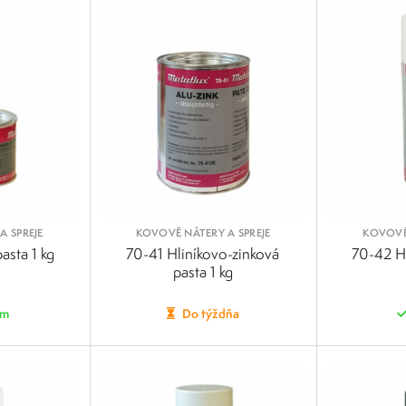
A SPREJE
KOVOVÉ NÁTERY A SPREJE
KOVOVÉ 
asta 1 kg
70-41 Hliníkovo-zinková
70-42 H
pasta 1 kg
om
Do týždňa
POROVNAŤ
POROVNAŤ