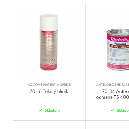
0
125
250
375
500
KOVOVÉ NÁTERY A SPREJE
ANTIKORÓZNE FARB
70-16 Tekutý hliník
70-34 Antik
ochrana TS 400
Skladom
Sklad
POROVNAŤ