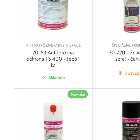
ANTIKORÓZNE FARBY A SPREJE
ŠPECIÁLNE PR
70-63 Antikorózna
70-7200 Znač
ochrana TS 400 - šedá 1
sprej - čer
kg
Do týžd
Skladom
POROVNAŤ
Novinka