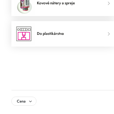
Kovové nátery a spreje
Do plastikárstva
Cena
0
500