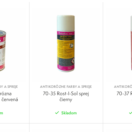
Y A SPREJE
ANTIKORÓZNE FARBY A SPREJE
ANTIKORÓZ
orózna
70-35 Rost-I-Sol sprej
70-37 
 červená
čierny
om
Skladom
POROVNAŤ
POROVNAŤ