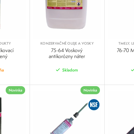
ODUKTY
KONZERVAČNÉ OLEJE A VOSKY
TMELY, L
P
kovací
75-64 Voskový
76-70 M
vený
antikorózny náter
ňa
Skladom
POROVNAŤ
POROVNAŤ
Novinka
Novinka