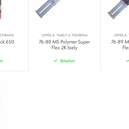
OCHRANA
LEPIDLÁ, TMELY A TESNENIA
LEPIDLÁ,
ack 650
76-88 MS Polymer Super
76-89 M
Flex 2K biely
Fle
om
Skladom
POROVNAŤ
POROVNAŤ