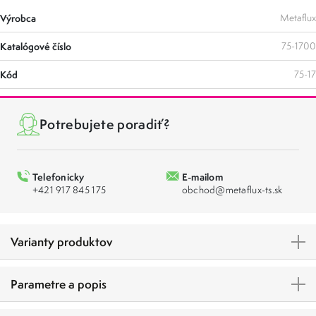
Výrobca
Metaflux
Katalógové číslo
75-1700
Kód
75-17
Potrebujete poradiť?
Telefonicky
E-mailom
+421 917 845 175
obchod@metaflux-ts.sk
Varianty produktov
Parametre a popis