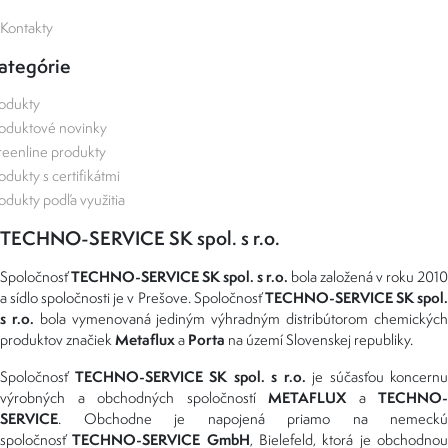
Kontakty
ategórie
odukty
oduktové novinky
eenline produkty
odukty s certifikátmi
odukty podľa využitia
TECHNO-SERVICE SK spol. s r.o.
TECHNO-SERVICE SK spol. s r.o.
Spoločnosť
bola založená v roku 2010
TECHNO-SERVICE SK spol
a sídlo spoločnosti je v Prešove. Spoločnosť
s r.o.
bola vymenovaná jediným výhradným distribútorom chemickýc
Metaflux
Porta
produktov značiek
a
na území Slovenskej republiky.
TECHNO-SERVICE SK spol. s r.o.
Spoločnosť
je súčasťou koncernu
METAFLUX
TECHNO-
výrobných a obchodných spoločností
a
SERVICE
. Obchodne je napojená priamo na nemeckú
TECHNO-SERVICE GmbH
spoločnosť
, Bielefeld, ktorá je obchodno