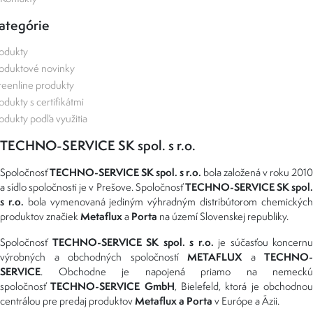
ategórie
odukty
oduktové novinky
eenline produkty
odukty s certifikátmi
odukty podľa využitia
TECHNO-SERVICE SK spol. s r.o.
TECHNO-SERVICE SK spol. s r.o.
Spoločnosť
bola založená v roku 2010
TECHNO-SERVICE SK spol
a sídlo spoločnosti je v Prešove. Spoločnosť
s r.o.
bola vymenovaná jediným výhradným distribútorom chemickýc
Metaflux
Porta
produktov značiek
a
na území Slovenskej republiky.
TECHNO-SERVICE SK spol. s r.o.
Spoločnosť
je súčasťou koncernu
METAFLUX
TECHNO-
výrobných a obchodných spoločností
a
SERVICE
. Obchodne je napojená priamo na nemeckú
TECHNO-SERVICE GmbH
spoločnosť
, Bielefeld, ktorá je obchodno
Metaflux a Porta
centrálou pre predaj produktov
v Európe a Ázii.