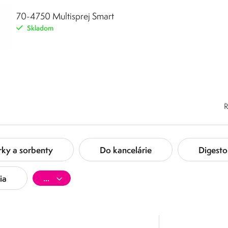
70-4750 Multisprej Smart
Skladom
R
rky a sorbenty
Do kancelárie
Digesto
ia