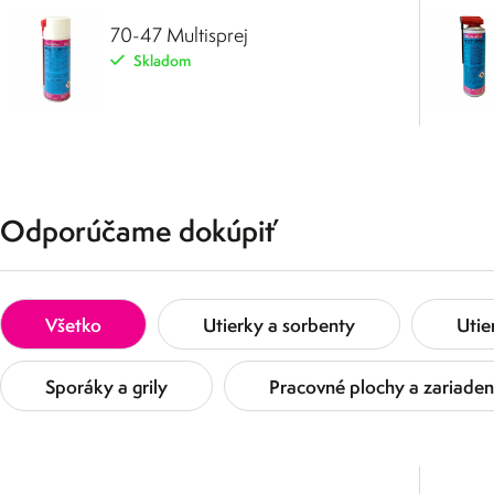
70-47 Multisprej
Skladom
Odporúčame dokúpiť
Všetko
Utierky a sorbenty
Utie
Sporáky a grily
Pracovné plochy a zariaden