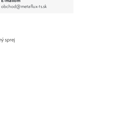
E-mailom
obchod@metaflux-ts.sk
ý sprej