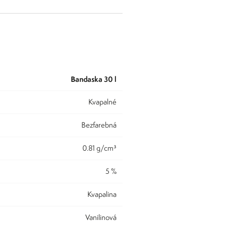
bandaska 30 l
kvapalné
bezfarebná
0.81 g/cm³
5 %
kvapalina
vanilinová