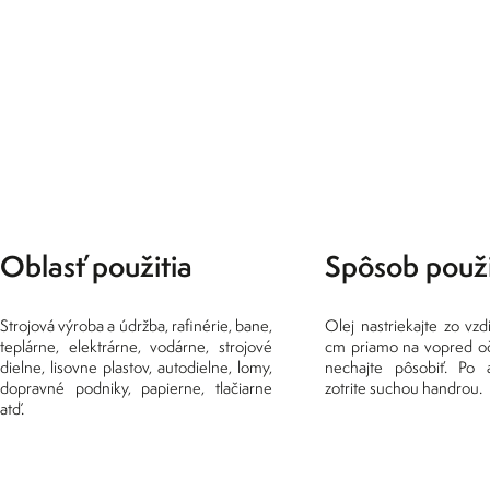
Oblasť použitia
Spôsob použi
Strojová výroba a údržba, rafinérie, bane,
Olej nastriekajte zo vzd
teplárne, elektrárne, vodárne, strojové
cm priamo na vopred oč
dielne, lisovne plastov, autodielne, lomy,
nechajte pôsobiť. Po a
dopravné podniky, papierne, tlačiarne
zotrite suchou handrou.
atď.