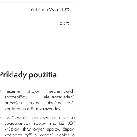
6,48 mm²/s pri 40°C
100 °C
Príklady použitia
mazanie strojov, mechanických
spotrebičov, elektrozariadení,
presných strojov, spínačov, relé,
vnútorných drôtov a rozvodov
uvoľňovanie zahrdzavených alebo
zoxidovaných spojov, montáž „O“
krúžkov, skrutkových spojov, čapov,
vodiacich tyčí a vedení, klapiek a