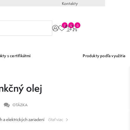
Kontakty
0
0
0
kty s certifikátmi
Produkty podľa využitia
nkčný olej
OTÁZKA
h a elektrických zariadení
čítať viac