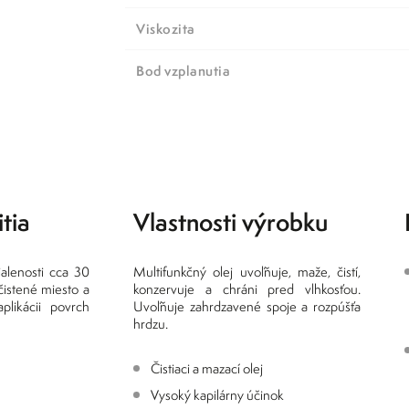
Viskozita
Bod vzplanutia
tia
Vlastnosti výrobku
ialenosti cca 30
Multifunkčný olej uvoľňuje, maže, čistí,
istené miesto a
konzervuje a chráni pred vlhkosťou.
plikácii povrch
Uvoľňuje zahrdzavené spoje a rozpúšťa
hrdzu.
Čistiaci a mazací olej
Vysoký kapilárny účinok