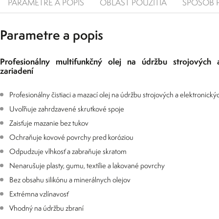
PARAMETRE A POPIS
OBLASŤ POUŽITIA
SPÔSOB 
Parametre a popis
Profesionálny multifunkčný olej na údržbu strojových a
zariadení
Profesionálny čistiaci a mazací olej na údržbu strojových a elektronický
Uvoľňuje zahrdzavené skrutkové spoje
Zaisťuje mazanie bez tukov
Ochraňuje kovové povrchy pred koróziou
Odpudzuje vlhkosť a zabraňuje skratom
Nenarušuje plasty, gumu, textílie a lakované povrchy
Bez obsahu silikónu a minerálnych olejov
Extrémna vzlínavosť
Vhodný na údržbu zbraní