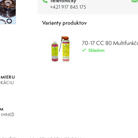
Telefonicky
+421 917 845 175
Varianty produktov
70-17 CC 80 Multifunkčn
Skladom
 MIERU
IKÁCIU
OM
 IHNEĎ