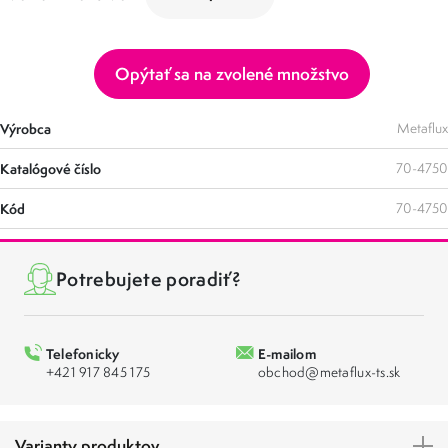
Opýtať sa na zvolené množstvo
Výrobca
Metaflux
Katalógové číslo
70-4750
Kód
70-4750
Potrebujete poradiť?
Telefonicky
E-mailom
+421 917 845 175
obchod@metaflux-ts.sk
Varianty produktov