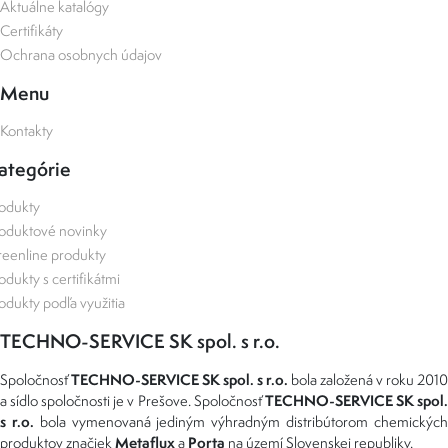
Aktuálne katalógy
Certifikáty
Ochrana osobnych údajov
Menu
Kontakty
ategórie
odukty
oduktové novinky
eenline produkty
odukty s certifikátmi
odukty podľa využitia
TECHNO-SERVICE SK spol. s r.o.
TECHNO-SERVICE SK spol. s r.o.
Spoločnosť
bola založená v roku 2010
TECHNO-SERVICE SK spol
a sídlo spoločnosti je v Prešove. Spoločnosť
s r.o.
bola vymenovaná jediným výhradným distribútorom chemickýc
Metaflux
Porta
produktov značiek
a
na území Slovenskej republiky.