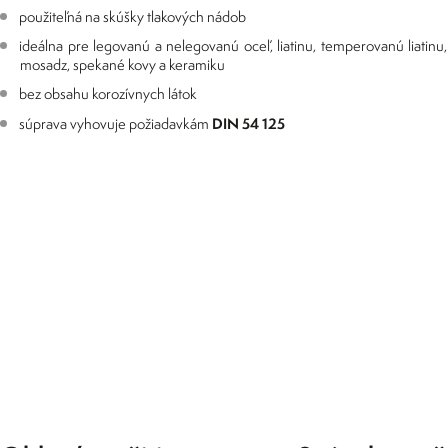
použiteľná na skúšky tlakových nádob
ideálna pre legovanú a nelegovanú oceľ, liatinu, temperovanú liatinu, 
mosadz, spekané kovy a keramiku
bez obsahu korozívnych látok
DIN 54 125
súprava vyhovuje požiadavkám