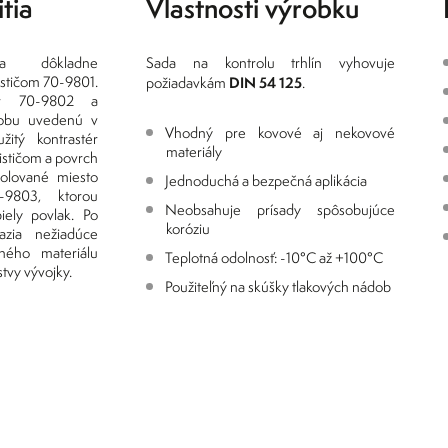
tia
Vlastnosti výrobku
sta dôkladne
Sada na kontrolu trhlín vyhovuje
ističom 70-9801.
DIN 54 125
požiadavkám
.
tér 70-9802 a
dobu uvedenú v
Vhodný pre kovové aj nekovové
žitý kontrastér
materiály
ističom a povrch
rolované miesto
Jednoduchá a bezpečná aplikácia
-9803, ktorou
Neobsahuje prísady spôsobujúce
iely povlak. Po
koróziu
razia nežiadúce
aného materiálu
Teplotná odolnosť: -10°C až +100°C
tvy vývojky.
Použiteľný na skúšky tlakových nádob