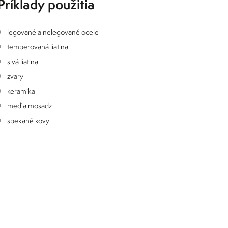
Príklady použitia
legované a nelegované ocele
temperovaná liatina
sivá liatina
zvary
keramika
meď a mosadz
spekané kovy