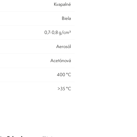
kvapalné
biela
0,7-0,8 g/cm³
aerosól
acetónová
400 °C
>35 °C