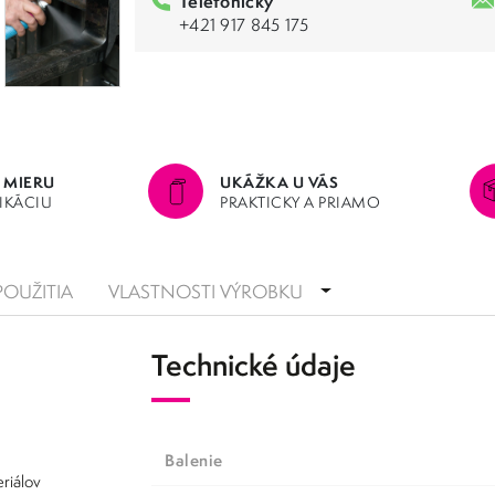
Telefonicky
+421 917 845 175
 MIERU
UKÁŽKA U VÁS
LIKÁCIU
PRAKTICKY A PRIAMO
POUŽITIA
VLASTNOSTI VÝROBKU
Technické údaje
Balenie
riálov