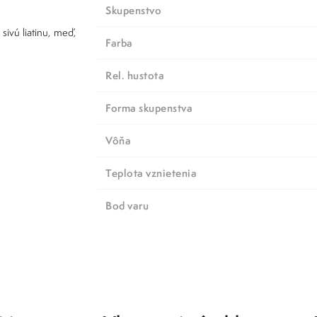
Skupenstvo
sivú liatinu, meď,
Farba
Rel. hustota
Forma skupenstva
Vôňa
Teplota vznietenia
Bod varu