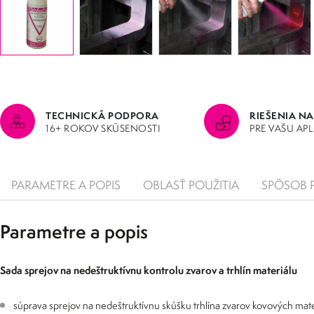
TECHNICKÁ PODPORA
RIEŠENIA NA
16+ ROKOV SKÚSENOSTI
PRE VAŠU AP
PARAMETRE A POPIS
OBLASŤ POUŽITIA
SPÔSOB 
Parametre a popis
Sada sprejov na nedeštruktívnu kontrolu zvarov a trhlín materiálu
súprava sprejov na nedeštruktívnu skúšku trhlína zvarov kovových mate