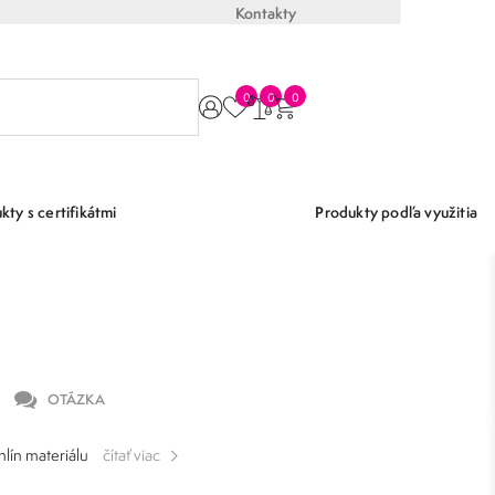
Kontakty
0
0
0
kty s certifikátmi
Produkty podľa využitia
OTÁZKA
hlín materiálu
čítať viac