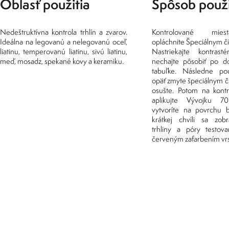
Oblasť použitia
Spôsob použi
Nedeštruktívna kontrola trhlín a zvarov.
Kontrolované mie
Ideálna na legovanú a nelegovanú oceľ,
opláchnite Špeciálnym č
liatinu, temperovanú liatinu, sivú liatinu,
Nastriekajte kontras
meď, mosadz, spekané kovy a keramiku.
nechajte pôsobiť po 
tabuľke. Následne pou
opäť zmyte špeciálnym č
osušte. Potom na kont
aplikujte Vývojku 70
vytvoríte na povrchu b
krátkej chvíli sa zob
trhliny a póry testov
červeným zafarbením vrs