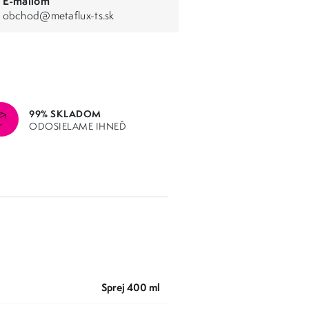
E-mailom
obchod@metaflux-ts.sk
99% SKLADOM
ODOSIELAME IHNEĎ
sprej 400 ml