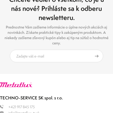
nás nové? Prihláste sa k odberu
newsletteru.
Prednostne Vám zašleme informácie o úplne nových akciách aj
novinkách. Získate praktické tipy k zakúpeným produktom. A
niekedy zašleme zľavový kupón alebo aj tip na súťaž o hodnotné
ceny.
TECHNO-SERVICE SK spol. s r.o.
+421 917 845 175
info@metaflux-ts.sk