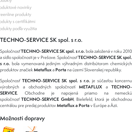
odukty
oduktové novinky
eenline produkty
odukty s certifikátmi
odukty podľa využitia
TECHNO-SERVICE SK spol. s r.o.
TECHNO-SERVICE SK spol. s r.o.
Spoločnosť
bola založená v roku 2010
TECHNO-SERVICE SK spol
a sídlo spoločnosti je v Prešove. Spoločnosť
s r.o.
bola vymenovaná jediným výhradným distribútorom chemickýc
Metaflux
Porta
produktov značiek
a
na území Slovenskej republiky.
TECHNO-SERVICE SK spol. s r.o.
Spoločnosť
je súčasťou koncernu
METAFLUX
TECHNO-
výrobných a obchodných spoločností
a
SERVICE
. Obchodne je napojená priamo na nemeckú
TECHNO-SERVICE GmbH
spoločnosť
, Bielefeld, ktorá je obchodno
Metaflux a Porta
centrálou pre predaj produktov
v Európe a Ázii.
Možnosti dopravy