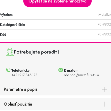
Opýtať sa na zvolené množstvo
Výrobca
Metaflux
Katalógové číslo
70-9802
Kód
70-9802
Potrebujete poradiť?
Telefonicky
E-mailom
+421 917 845 175
obchod@metaflux-ts.sk
Parametre a popis
Oblasť použitia