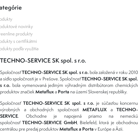
ategórie
odukty
oduktové novinky
eenline produkty
odukty s certifikátmi
odukty podľa využitia
TECHNO-SERVICE SK spol. s r.o.
TECHNO-SERVICE SK spol. s r.o.
Spoločnosť
bola založená v roku 2010
TECHNO-SERVICE SK spol
a sídlo spoločnosti je v Prešove. Spoločnosť
s r.o.
bola vymenovaná jediným výhradným distribútorom chemickýc
Metaflux
Porta
produktov značiek
a
na území Slovenskej republiky.
TECHNO-SERVICE SK spol. s r.o.
Spoločnosť
je súčasťou koncernu
METAFLUX
TECHNO-
výrobných a obchodných spoločností
a
SERVICE
. Obchodne je napojená priamo na nemeckú
TECHNO-SERVICE GmbH
spoločnosť
, Bielefeld, ktorá je obchodno
Metaflux a Porta
centrálou pre predaj produktov
v Európe a Ázii.