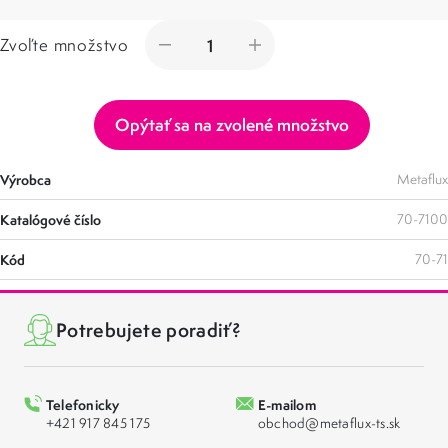
Zvoľte množstvo
Opýtať sa na zvolené množstvo
Výrobca
Metaflux
Katalógové číslo
70-7100
Kód
70-71
Potrebujete poradiť?
Telefonicky
E-mailom
+421 917 845 175
obchod@metaflux-ts.sk