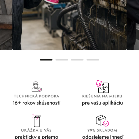
METAFLUX GREENLINE
OD
TECHNICKÁ PODPORA
RIEŠENIA NA MIERU
16+ rokov skúsenosti
pre vašu aplikáciu
UKÁŽKA U VÁS
99% SKLADOM
prakticky a priamo
odosielame ihneď