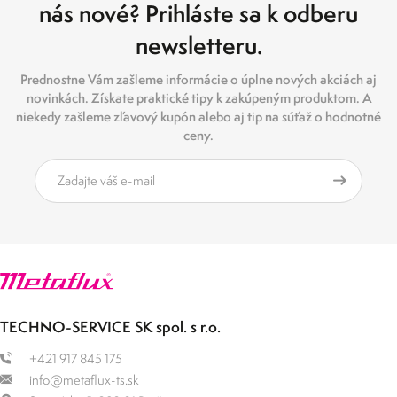
nás nové? Prihláste sa k odberu
newsletteru.
Prednostne Vám zašleme informácie o úplne nových akciách aj
novinkách. Získate praktické tipy k zakúpeným produktom. A
niekedy zašleme zľavový kupón alebo aj tip na súťaž o hodnotné
ceny.
TECHNO-SERVICE SK spol. s r.o.
+421 917 845 175
info@metaflux-ts.sk