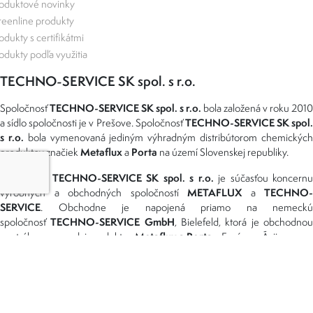
oduktové novinky
eenline produkty
odukty s certifikátmi
odukty podľa využitia
TECHNO-SERVICE SK spol. s r.o.
TECHNO-SERVICE SK spol. s r.o.
Spoločnosť
bola založená v roku 2010
TECHNO-SERVICE SK spol
a sídlo spoločnosti je v Prešove. Spoločnosť
s r.o.
bola vymenovaná jediným výhradným distribútorom chemickýc
Metaflux
Porta
produktov značiek
a
na území Slovenskej republiky.
TECHNO-SERVICE SK spol. s r.o.
Spoločnosť
je súčasťou koncernu
METAFLUX
TECHNO-
výrobných a obchodných spoločností
a
SERVICE
. Obchodne je napojená priamo na nemeckú
TECHNO-SERVICE GmbH
spoločnosť
, Bielefeld, ktorá je obchodno
Metaflux a Porta
centrálou pre predaj produktov
v Európe a Ázii.
Možnosti dopravy