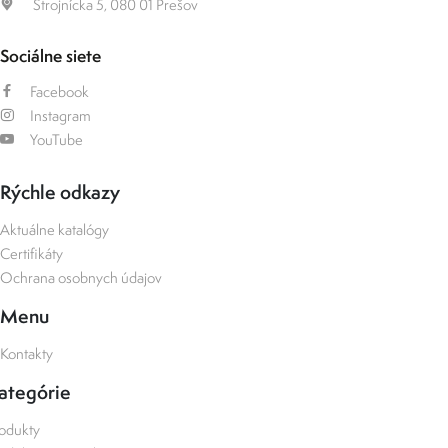
Strojnícka 5, 080 01 Prešov
Sociálne siete
Facebook
Instagram
YouTube
Rýchle odkazy
Aktuálne katalógy
Certifikáty
Ochrana osobnych údajov
Menu
Kontakty
ategórie
odukty