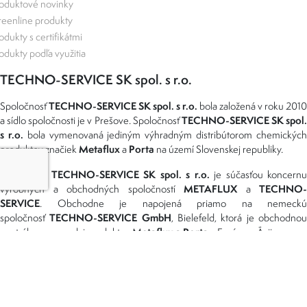
oduktové novinky
eenline produkty
odukty s certifikátmi
odukty podľa využitia
TECHNO-SERVICE SK spol. s r.o.
TECHNO-SERVICE SK spol. s r.o.
Spoločnosť
bola založená v roku 2010
TECHNO-SERVICE SK spol
a sídlo spoločnosti je v Prešove. Spoločnosť
s r.o.
bola vymenovaná jediným výhradným distribútorom chemickýc
Metaflux
Porta
produktov značiek
a
na území Slovenskej republiky.
TECHNO-SERVICE SK spol. s r.o.
Spoločnosť
je súčasťou koncernu
METAFLUX
TECHNO-
výrobných a obchodných spoločností
a
SERVICE
. Obchodne je napojená priamo na nemeckú
TECHNO-SERVICE GmbH
spoločnosť
, Bielefeld, ktorá je obchodno
Metaflux a Porta
centrálou pre predaj produktov
v Európe a Ázii.
Možnosti dopravy