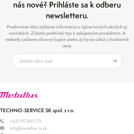
nás nové? Prihláste sa k odberu
newsletteru.
Prednostne Vám zašleme informácie o úplne nových akciách aj
novinkách. Získate praktické tipy k zakúpeným produktom. A
niekedy zašleme zľavový kupón alebo aj tip na súťaž o hodnotné
ceny.
TECHNO-SERVICE SK spol. s r.o.
+421 917 845 175
info@metaflux-ts.sk