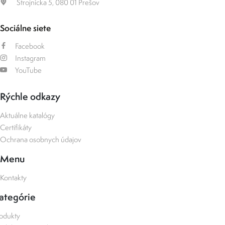
Strojnícka 5, 080 01 Prešov
Sociálne siete
Facebook
Instagram
YouTube
Rýchle odkazy
Aktuálne katalógy
Certifikáty
Ochrana osobnych údajov
Menu
Kontakty
ategórie
odukty