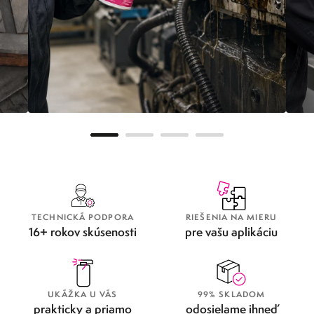
METAFLUX GREENLINE
OD
TECHNICKÁ PODPORA
RIEŠENIA NA MIERU
16+ rokov skúsenosti
pre vašu aplikáciu
UKÁŽKA U VÁS
99% SKLADOM
prakticky a priamo
odosielame ihneď