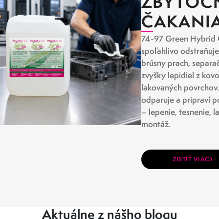
ZBYTOČ
ČAKANI
74-97 Green Hybrid 
spoľahlivo odstraňuje
brúsny prach, separač
zvyšky lepidiel z kov
lakovaných povrchov.
odparuje a pripraví p
– lepenie, tesnenie, 
montáž.
›
ZISTIŤ VIAC
Aktuálne z nášho blogu