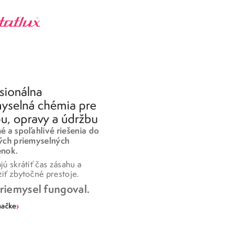
EFEKTÍVNE
ODMASŤOVAČE
PRE PRIEMYSEL
Výkonné riešenia na odstránenie olejov,
sionálna
tukov a odolných prevádzkových
yselná chémia pre
nečistôt. Pre rýchle čistenie dielov,
u, opravy a údržbu
strojov a povrchov vo výrobe aj údržbe.
 a spoľahlivé riešenia do
Čistý povrch. Spoľahlivý výsledok.
ých priemyselných
nok.
ú skrátiť čas zásahu a
›
ZJISTIT VÍCE
ť zbytočné prestoje.
riemysel fungoval.
›
načke