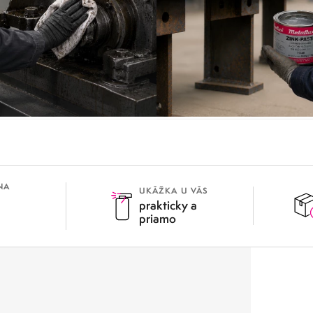
ASŤOVANIE A
OCHRANA PROTI K
ČISTENIE
NA
UKÁŽKA U VÁS
prakticky a
priamo