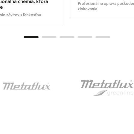
ionálna chémia, ktorá
Profesionálna oprava poškod
je
zinkovania
ie závitov s ľahkosťou