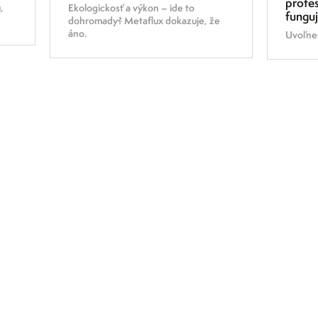
profes
,
Ekologickosť a výkon – ide to
fungu
dohromady? Metaflux dokazuje, že
áno.
Uvoľnen