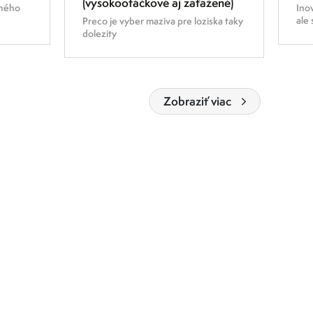
(vysokootáčkové aj zaťažené)
eného
Inov
ale
Preco je vyber maziva pre loziska taky
dolezity
Zobraziť viac