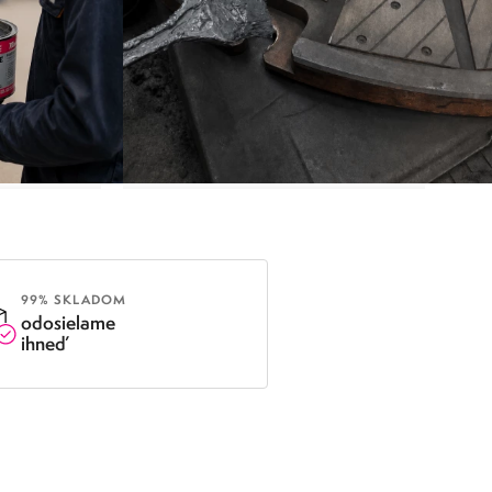
ORÓZII
PRIEMYSELNÉ MAZIVÁ
99% SKLADOM
odosielame
ihneď