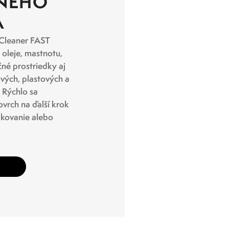
NÉHO
A
Cleaner FAST
 oleje, mastnotu,
né prostriedky aj
ových, plastových a
 Rýchlo sa
ovrch na ďalší krok
lakovanie alebo