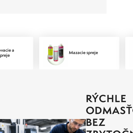
vacie a
Mazacie spreje
spreje
RÝCHLE
ODMASŤ
BEZ