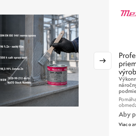
Profe
priem
výrob
Výkonné
náročn
podmie
Pomáhaj
obmedzi
Aby p
Viac o z