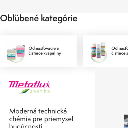
Obľúbené kategórie
Odmasťovacie a
Odmasťo
čistiace kvapaliny
čistiace 
Moderná technická
chémia pre priemysel
budúcnosti