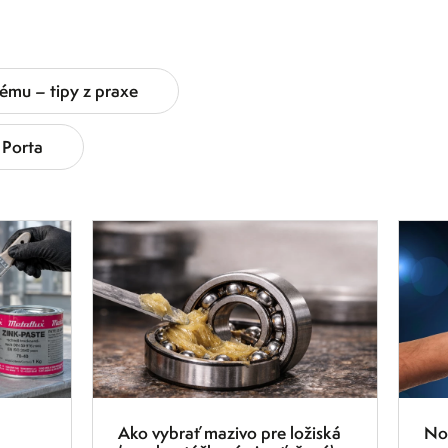
ému – tipy z praxe
Porta
9.2.2026
1.10.2
Ako vybrať mazivo pre ložiská
Nov