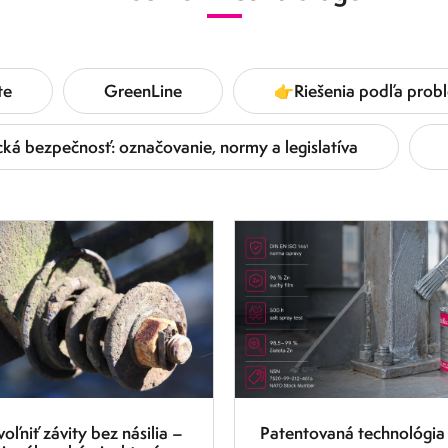
te
GreenLine
👉Riešenia podľa probl
ká bezpečnosť: označovanie, normy a legislatíva
6.8.2026
oľniť závity bez násilia –
Patentovaná technológia