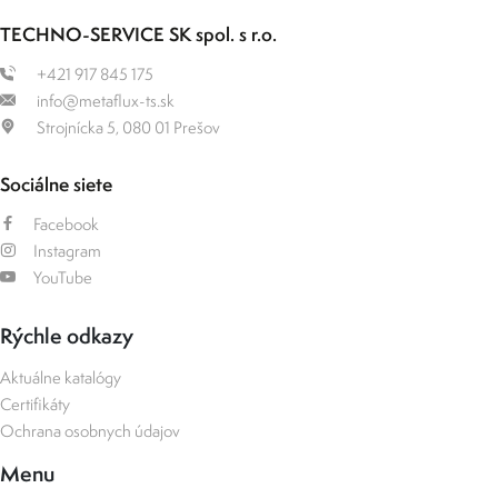
TECHNO-SERVICE SK spol. s r.o.
+421 917 845 175
info@metaflux-ts.sk
Strojnícka 5, 080 01 Prešov
Sociálne siete
Facebook
Instagram
YouTube
Rýchle odkazy
Aktuálne katalógy
Certifikáty
Ochrana osobnych údajov
Menu