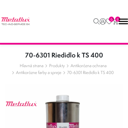
0
0
70-6301 Riedidlo k TS 400
Hlavná strana
Produkty
Antikorózna ochrana
Antikorózne farby a spreje
70-6301 Riedidlo k TS 400