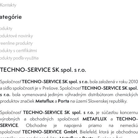
Kontakty
ategórie
odukty
oduktové novinky
eenline produkty
odukty s certifikátmi
odukty podľa využitia
TECHNO-SERVICE SK spol. s r.o.
TECHNO-SERVICE SK spol. s r.o.
Spoločnosť
bola založená v roku 2010
TECHNO-SERVICE SK spol
a sídlo spoločnosti je v Prešove. Spoločnosť
s r.o.
bola vymenovaná jediným výhradným distribútorom chemickýc
Metaflux
Porta
produktov značiek
a
na území Slovenskej republiky.
TECHNO-SERVICE SK spol. s r.o.
Spoločnosť
je súčasťou koncernu
METAFLUX
TECHNO-
výrobných a obchodných spoločností
a
SERVICE
. Obchodne je napojená priamo na nemeckú
TECHNO-SERVICE GmbH
spoločnosť
, Bielefeld, ktorá je obchodno