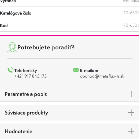
Výrobca
Metaflux
Katalógové číslo
70-6301
Kód
70-6301
Potrebujete poradiť?
Telefonicky
E-mailom
+421 917 845 175
obchod@metaflux-ts.sk
Parametre a popis
Súvisiace produkty
Hodnotenie