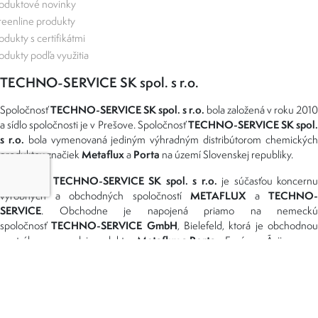
oduktové novinky
eenline produkty
odukty s certifikátmi
odukty podľa využitia
TECHNO-SERVICE SK spol. s r.o.
TECHNO-SERVICE SK spol. s r.o.
Spoločnosť
bola založená v roku 2010
TECHNO-SERVICE SK spol
a sídlo spoločnosti je v Prešove. Spoločnosť
s r.o.
bola vymenovaná jediným výhradným distribútorom chemickýc
Metaflux
Porta
produktov značiek
a
na území Slovenskej republiky.
TECHNO-SERVICE SK spol. s r.o.
Spoločnosť
je súčasťou koncernu
METAFLUX
TECHNO-
výrobných a obchodných spoločností
a
SERVICE
. Obchodne je napojená priamo na nemeckú
TECHNO-SERVICE GmbH
spoločnosť
, Bielefeld, ktorá je obchodno
Metaflux a Porta
centrálou pre predaj produktov
v Európe a Ázii.
Možnosti dopravy