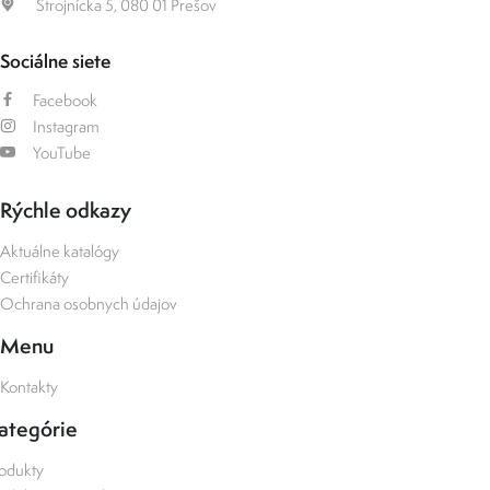
Strojnícka 5, 080 01 Prešov
Sociálne siete
Facebook
Instagram
YouTube
Rýchle odkazy
Aktuálne katalógy
Certifikáty
Ochrana osobnych údajov
Menu
Kontakty
ategórie
odukty