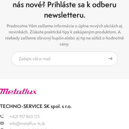
nás nové? Prihláste sa k odberu
newsletteru.
Prednostne Vám zašleme informácie o úplne nových akciách aj
novinkách. Získate praktické tipy k zakúpeným produktom. A
niekedy zašleme zľavový kupón alebo aj tip na súťaž o hodnotné
ceny.
TECHNO-SERVICE SK spol. s r.o.
+421 917 845 175
info@metaflux-ts.sk