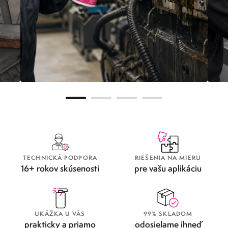
METAFLUX GREENLINE
OD
TECHNICKÁ PODPORA
RIEŠENIA NA MIERU
16+ rokov skúsenosti
pre vašu aplikáciu
UKÁŽKA U VÁS
99% SKLADOM
prakticky a priamo
odosielame ihneď