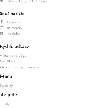
Strojnícka 5, 080 01 Prešov
Sociálne siete
Facebook
Instagram
YouTube
Rýchle odkazy
Aktuálne katalógy
Certifikáty
Ochrana osobnych údajov
Menu
Kontakty
ategórie
odukty