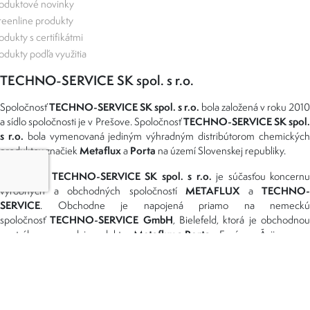
oduktové novinky
eenline produkty
odukty s certifikátmi
odukty podľa využitia
TECHNO-SERVICE SK spol. s r.o.
TECHNO-SERVICE SK spol. s r.o.
Spoločnosť
bola založená v roku 2010
TECHNO-SERVICE SK spol
a sídlo spoločnosti je v Prešove. Spoločnosť
s r.o.
bola vymenovaná jediným výhradným distribútorom chemickýc
Metaflux
Porta
produktov značiek
a
na území Slovenskej republiky.
TECHNO-SERVICE SK spol. s r.o.
Spoločnosť
je súčasťou koncernu
METAFLUX
TECHNO-
výrobných a obchodných spoločností
a
SERVICE
. Obchodne je napojená priamo na nemeckú
TECHNO-SERVICE GmbH
spoločnosť
, Bielefeld, ktorá je obchodno
Metaflux a Porta
centrálou pre predaj produktov
v Európe a Ázii.
Možnosti dopravy