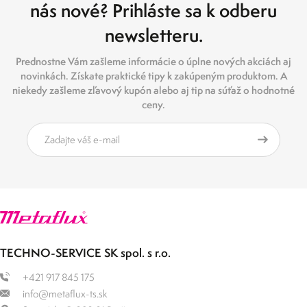
nás nové? Prihláste sa k odberu
newsletteru.
Prednostne Vám zašleme informácie o úplne nových akciách aj
novinkách. Získate praktické tipy k zakúpeným produktom. A
niekedy zašleme zľavový kupón alebo aj tip na súťaž o hodnotné
ceny.
TECHNO-SERVICE SK spol. s r.o.
+421 917 845 175
info@metaflux-ts.sk