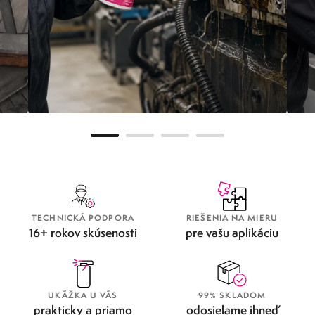
METAFLUX GREENLINE
OD
TECHNICKÁ PODPORA
RIEŠENIA NA MIERU
16+ rokov skúsenosti
pre vašu aplikáciu
UKÁŽKA U VÁS
99% SKLADOM
prakticky a priamo
odosielame ihneď