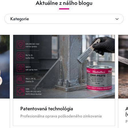
Aktuálne z nášho blogu
Kategorie
Novinky v sortimente
GreenLine
👉Riešenia podľa problému – tipy z praxe
6.8.2026
9.2
Chemická bezpečnosť: označovanie, normy a legislatíva
Porta
Patentovaná technológia
A
(
Profesionálna oprava poškodeného zinkovania
P