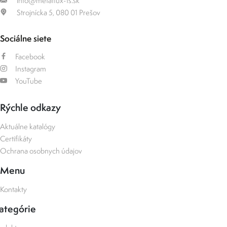
info@metaflux-ts.sk
Strojnícka 5, 080 01 Prešov
Sociálne siete
Facebook
Instagram
YouTube
Rýchle odkazy
Aktuálne katalógy
Certifikáty
Ochrana osobnych údajov
Menu
Kontakty
ategórie