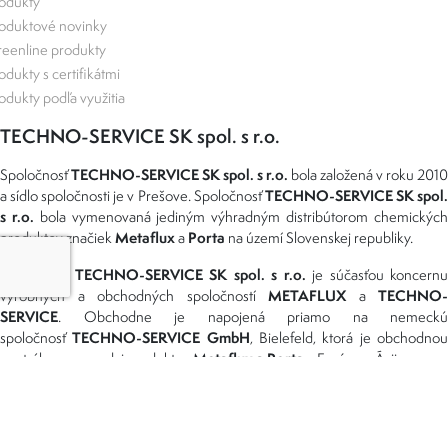
odukty
oduktové novinky
eenline produkty
odukty s certifikátmi
odukty podľa využitia
TECHNO-SERVICE SK spol. s r.o.
TECHNO-SERVICE SK spol. s r.o.
Spoločnosť
bola založená v roku 2010
TECHNO-SERVICE SK spol
a sídlo spoločnosti je v Prešove. Spoločnosť
s r.o.
bola vymenovaná jediným výhradným distribútorom chemickýc
Metaflux
Porta
produktov značiek
a
na území Slovenskej republiky.
TECHNO-SERVICE SK spol. s r.o.
Spoločnosť
je súčasťou koncernu
METAFLUX
TECHNO-
výrobných a obchodných spoločností
a
SERVICE
. Obchodne je napojená priamo na nemeckú
TECHNO-SERVICE GmbH
spoločnosť
, Bielefeld, ktorá je obchodno
Metaflux a Porta
centrálou pre predaj produktov
v Európe a Ázii.
Možnosti dopravy