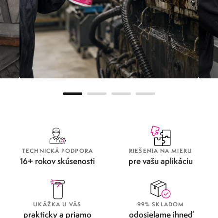
METAFLUX GREENLINE
OD
TECHNICKÁ PODPORA
RIEŠENIA NA MIERU
16+ rokov skúsenosti
pre vašu aplikáciu
UKÁŽKA U VÁS
99% SKLADOM
prakticky a priamo
odosielame ihneď