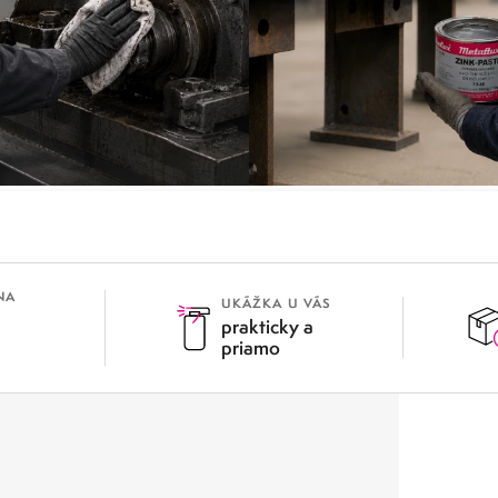
ASŤOVANIE A
OCHRANA PROTI K
ČISTENIE
NA
UKÁŽKA U VÁS
prakticky a
priamo