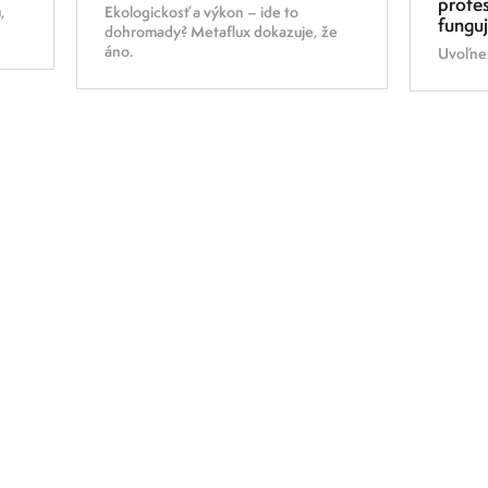
profes
,
Ekologickosť a výkon – ide to
fungu
dohromady? Metaflux dokazuje, že
áno.
Uvoľnen