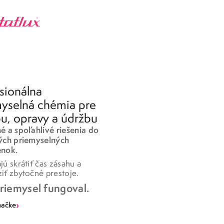
EFEKTÍVNE
ODMASŤOVAČE
PRE PRIEMYSEL
Výkonné riešenia na odstránenie olejov,
sionálna
tukov a odolných prevádzkových
yselná chémia pre
nečistôt. Pre rýchle čistenie dielov,
u, opravy a údržbu
strojov a povrchov vo výrobe aj údržbe.
 a spoľahlivé riešenia do
Čistý povrch. Spoľahlivý výsledok.
ých priemyselných
nok.
ú skrátiť čas zásahu a
›
ZJISTIT VÍCE
ť zbytočné prestoje.
riemysel fungoval.
›
načke