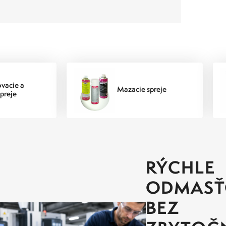
vacie a
Mazacie spreje
spreje
RÝCHLE
ODMASŤ
BEZ