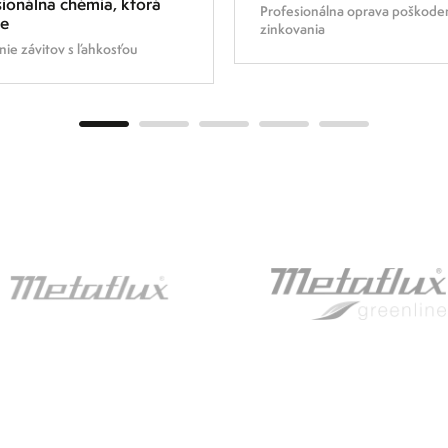
ionálna chémia, ktorá
Profesionálna oprava poškod
je
zinkovania
ie závitov s ľahkosťou