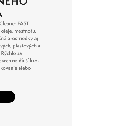
NÉHO
A
Cleaner FAST
 oleje, mastnotu,
né prostriedky aj
ových, plastových a
 Rýchlo sa
ovrch na ďalší krok
lakovanie alebo