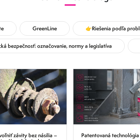
te
GreenLine
👉Riešenia podľa probl
ká bezpečnosť: označovanie, normy a legislatíva
6.8.2026
oľniť závity bez násilia –
Patentovaná technológia