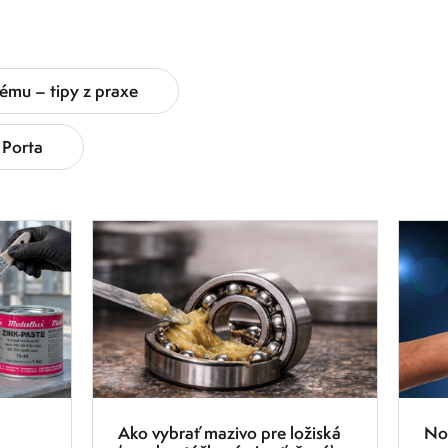
ému – tipy z praxe
Porta
9.2.2026
1.10.2
Ako vybrať mazivo pre ložiská
Nov