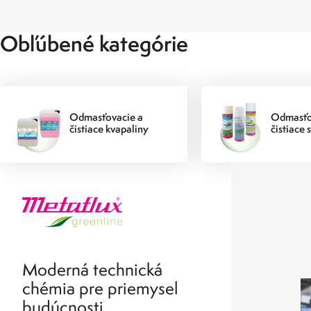
Obľúbené kategórie
Odmasťovacie a
Odmasťo
čistiace kvapaliny
čistiace 
Moderná technická
chémia pre priemysel
budúcnosti