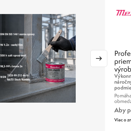
Profe
priem
výrob
Výkonné
náročn
podmie
Pomáhaj
obmedzi
Aby p
Viac o z