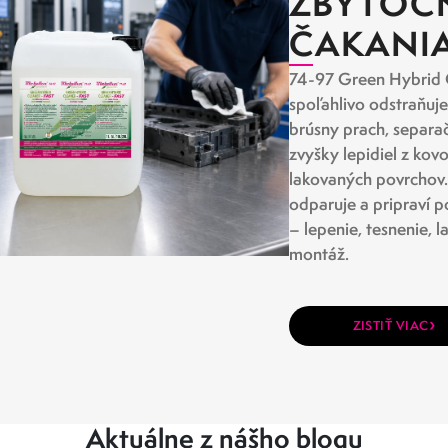
ZBYTOČ
ČAKANI
74-97 Green Hybrid 
spoľahlivo odstraňuje
brúsny prach, separač
zvyšky lepidiel z kov
lakovaných povrchov.
odparuje a pripraví p
– lepenie, tesnenie, 
montáž.
›
ZISTIŤ VIAC
Aktuálne z nášho blogu