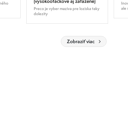
(vysokootáčkové aj zaťažené)
eného
Inov
ale
Preco je vyber maziva pre loziska taky
dolezity
Zobraziť viac