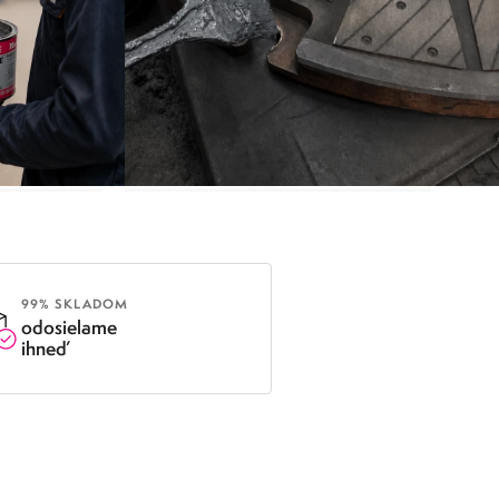
ORÓZII
PRIEMYSELNÉ MAZIVÁ
99% SKLADOM
odosielame
ihneď