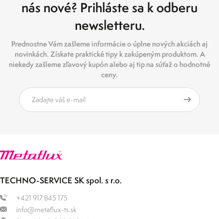
nás nové? Prihláste sa k odberu
newsletteru.
Prednostne Vám zašleme informácie o úplne nových akciách aj
novinkách. Získate praktické tipy k zakúpeným produktom. A
niekedy zašleme zľavový kupón alebo aj tip na súťaž o hodnotné
ceny.
TECHNO-SERVICE SK spol. s r.o.
+421 917 845 175
info@metaflux-ts.sk