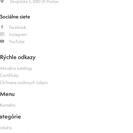
Strojnícka 5, 080 01 Prešov
Sociálne siete
Facebook
Instagram
YouTube
Rýchle odkazy
Aktuálne katalógy
Certifikáty
Ochrana osobnych údajov
Menu
Kontakty
ategórie
odukty