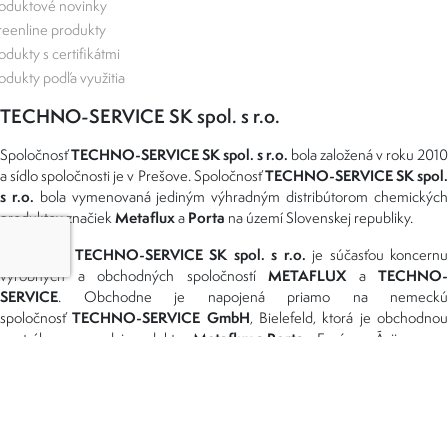
oduktové novinky
eenline produkty
odukty s certifikátmi
odukty podľa využitia
TECHNO-SERVICE SK spol. s r.o.
TECHNO-SERVICE SK spol. s r.o.
Spoločnosť
bola založená v roku 2010
TECHNO-SERVICE SK spol
a sídlo spoločnosti je v Prešove. Spoločnosť
s r.o.
bola vymenovaná jediným výhradným distribútorom chemickýc
Metaflux
Porta
produktov značiek
a
na území Slovenskej republiky.
TECHNO-SERVICE SK spol. s r.o.
Spoločnosť
je súčasťou koncernu
METAFLUX
TECHNO-
výrobných a obchodných spoločností
a
SERVICE
. Obchodne je napojená priamo na nemeckú
TECHNO-SERVICE GmbH
spoločnosť
, Bielefeld, ktorá je obchodno
Metaflux a Porta
centrálou pre predaj produktov
v Európe a Ázii.
Možnosti dopravy