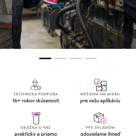
METAFLUX GREENLINE
OD
TECHNICKÁ PODPORA
RIEŠENIA NA MIERU
16+ rokov skúsenosti
pre vašu aplikáciu
UKÁŽKA U VÁS
99% SKLADOM
prakticky a priamo
odosielame ihneď