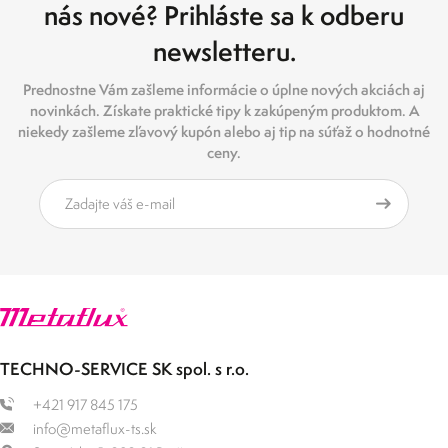
nás nové? Prihláste sa k odberu
newsletteru.
Prednostne Vám zašleme informácie o úplne nových akciách aj
novinkách. Získate praktické tipy k zakúpeným produktom. A
niekedy zašleme zľavový kupón alebo aj tip na súťaž o hodnotné
ceny.
TECHNO-SERVICE SK spol. s r.o.
+421 917 845 175
info@metaflux-ts.sk