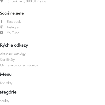
Strojnícka 5, 080 01 Prešov
Sociálne siete
Facebook
Instagram
YouTube
Rýchle odkazy
Aktuálne katalógy
Certifikáty
Ochrana osobnych údajov
Menu
Kontakty
ategórie
odukty