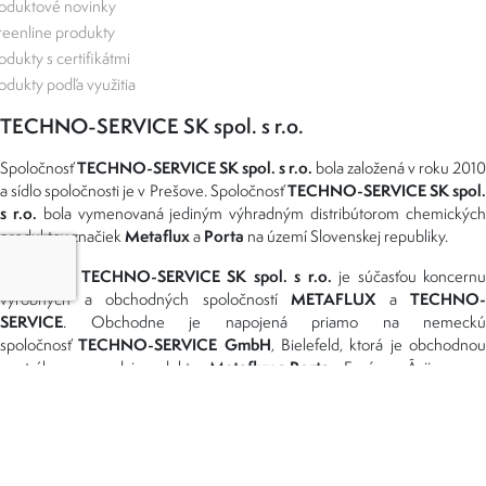
oduktové novinky
eenline produkty
odukty s certifikátmi
odukty podľa využitia
TECHNO-SERVICE SK spol. s r.o.
TECHNO-SERVICE SK spol. s r.o.
Spoločnosť
bola založená v roku 2010
TECHNO-SERVICE SK spol
a sídlo spoločnosti je v Prešove. Spoločnosť
s r.o.
bola vymenovaná jediným výhradným distribútorom chemickýc
Metaflux
Porta
produktov značiek
a
na území Slovenskej republiky.
TECHNO-SERVICE SK spol. s r.o.
Spoločnosť
je súčasťou koncernu
METAFLUX
TECHNO-
výrobných a obchodných spoločností
a
SERVICE
. Obchodne je napojená priamo na nemeckú
TECHNO-SERVICE GmbH
spoločnosť
, Bielefeld, ktorá je obchodno
Metaflux a Porta
centrálou pre predaj produktov
v Európe a Ázii.
Možnosti dopravy