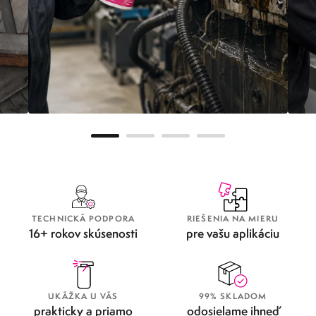
METAFLUX GREENLINE
OD
TECHNICKÁ PODPORA
RIEŠENIA NA MIERU
16+ rokov skúsenosti
pre vašu aplikáciu
UKÁŽKA U VÁS
99% SKLADOM
prakticky a priamo
odosielame ihneď