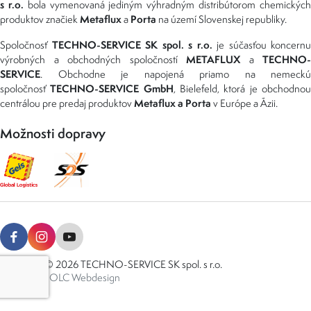
s r.o.
bola vymenovaná jediným výhradným distribútorom chemickýc
Metaflux
Porta
produktov značiek
a
na území Slovenskej republiky.
TECHNO-SERVICE SK spol. s r.o.
Spoločnosť
je súčasťou koncernu
METAFLUX
TECHNO-
výrobných a obchodných spoločností
a
SERVICE
. Obchodne je napojená priamo na nemeckú
TECHNO-SERVICE GmbH
spoločnosť
, Bielefeld, ktorá je obchodno
Metaflux a Porta
centrálou pre predaj produktov
v Európe a Ázii.
Možnosti dopravy
Copyright © 2026 TECHNO-SERVICE SK spol. s r.o.
Created by
OLC Webdesign