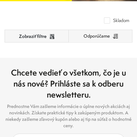
Skladom
Odporúčame
Cena
0
500
Chcete vedieť o všetkom, čo je u
0
125
250
375
500
nás nové? Prihláste sa k odberu
newsletteru.
Prednostne Vám zašleme informácie o úplne nových akciách aj
novinkách. Získate praktické tipy k zakúpeným produktom. A
niekedy zašleme zľavový kupón alebo aj tip na súťaž o hodnotné
ceny.