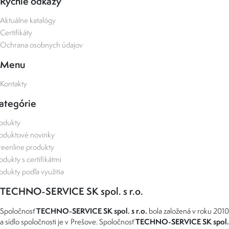
Rýchle odkazy
Aktuálne katalógy
Certifikáty
Ochrana osobnych údajov
Menu
Kontakty
ategórie
odukty
oduktové novinky
eenline produkty
odukty s certifikátmi
odukty podľa využitia
TECHNO-SERVICE SK spol. s r.o.
TECHNO-SERVICE SK spol. s r.o.
Spoločnosť
bola založená v roku 2010
TECHNO-SERVICE SK spol
a sídlo spoločnosti je v Prešove. Spoločnosť