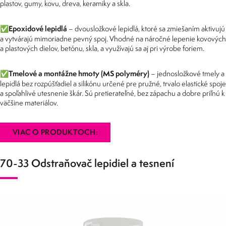
plastov, gumy, kovu, dreva, keramiky a skla.
✅Epoxidové lepidlá
– dvousložkové lepidlá, ktoré sa zmiešaním aktivujú
a vytvárajú mimoriadne pevný spoj. Vhodné na náročné lepenie kovových
a plastových dielov, betónu, skla, a využívajú sa aj pri výrobe foriem.
✅Tmelové a montážne hmoty (MS polyméry)
– jednosložkové tmely a
lepidlá bez rozpúšťadiel a silikónu určené pre pružné, trvalo elastické spoje
a spoľahlivé utesnenie škár. Sú pretierateľné, bez zápachu a dobre priľnú k
väčšine materiálov.
VIAC O PRODUKTOCH:
70-33 Odstraňovač lepidiel a tesnení