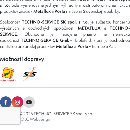
s r.o.
bola vymenovaná jediným výhradným distribútorom chemickýc
Metaflux
Porta
produktov značiek
a
na území Slovenskej republiky.
TECHNO-SERVICE SK spol. s r.o.
Spoločnosť
je súčasťou koncernu
METAFLUX
TECHNO-
výrobných a obchodných spoločností
a
SERVICE
. Obchodne je napojená priamo na nemeckú
TECHNO-SERVICE GmbH
spoločnosť
, Bielefeld, ktorá je obchodno
Metaflux a Porta
centrálou pre predaj produktov
v Európe a Ázii.
Možnosti dopravy
Copyright © 2026 TECHNO-SERVICE SK spol. s r.o.
Created by
OLC Webdesign