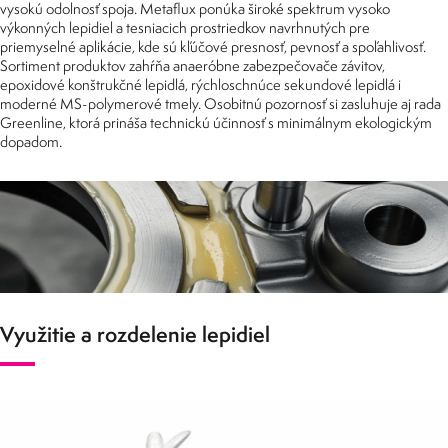
vysokú odolnosť spoja. Metaflux ponúka široké spektrum vysoko
výkonných lepidiel a tesniacich prostriedkov navrhnutých pre
priemyselné aplikácie, kde sú kľúčové presnosť, pevnosť a spoľahlivosť.
Sortiment produktov zahŕňa anaeróbne zabezpečovače závitov,
epoxidové konštrukčné lepidlá, rýchloschnúce sekundové lepidlá i
moderné MS-polymerové tmely. Osobitnú pozornosť si zasluhuje aj rada
Greenline, ktorá prináša technickú účinnosť s minimálnym ekologickým
dopadom.
Využitie a rozdelenie lepidiel