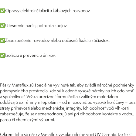
✅Opravy elektroinštalácií a káblových rozvodov.
✅Utesnenie hadíc, potrubí a spojov.
✅Zabezpečenie rozvodov alebo dočasnú fixáciu súčiastok.
✅Izoláciu a prevenciu únikov.
Pásky Metaflux sú špeciálne vyvinuté tak, aby zvládli náročné podmienky
priemyselného prostredia, kde sú kladené vysoké nároky na ich odolnosť
a spoľahlivosť. Vďaka precíznej formulácii a kvalitným materiálom
odolávajú extrémnym teplotám – od mrazov až po vysoké horúčavy – bez
straty priľnavosti alebo mechanickej integrity. Ich odolnosť voči vlhkosti
zabezpečuje, že sa neznehodnocujú ani pri dlhodobom kontakte s vodou,
parou či chemickými výparmi.
Okrem toho sú pásky Metaflux vysoko odolné voči UV žiareniu, takže si