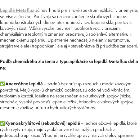
Lepidlá Metaflux
sú navrhnuté pre široké spektrum aplikácií v priemysle,
servise aj údržbe. Používajú sa na zabezpečenie skrutkových spojov,
lepenie konštrukčných dielov, utesnenie závitov, lepenie skla, plastov či
kovových častí. Vďaka vysokej pevnosti, odolnosti voči vibráciám,
chemikáliám a teplotným zmenám predstavujú spoľahlivú alternatívu k
mechanickému spájaniu. Uplatnenie nachádzajú nielen v automotive,
strojárstve a elektropodnikaní, ale aj v stavebníctve či pri údržbe zariadení.
Podľa chemického zloženia a typu aplikácie sa lepidlá Metaflux delia
na:
✅Anaeróbne lepidlá
– tvrdnú bez prístupu vzduchu medzi kovovými
povrchmi. Majú vysokú chemickú odolnosť, sú odolné voči vibráciám,
teplotám a korózii. Ideálne na zabezpečenie skrutkových spojov (nízka,
stredná aj vysoká pevnosť), lepenie ložísk, hriadeľov a valcových spojov,
utesnenie závitov, prírub a hydraulických systémov.
✅Kyanoakrylátové (sekundové) lepidlá
– jednosložkové lepidlá, ktoré
rýchlo vytvrdzujú, majú vysokú pevnosť na malých plochách a
jednoduchú aplikáciu. Vhodné na rýchle opravy malých dielov, spájanie