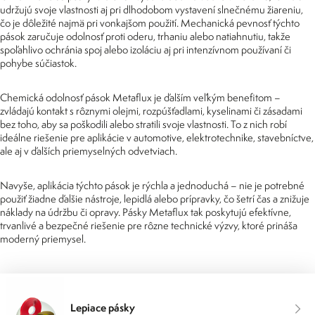
udržujú svoje vlastnosti aj pri dlhodobom vystavení slnečnému žiareniu,
čo je dôležité najmä pri vonkajšom použití. Mechanická pevnosť týchto
pások zaručuje odolnosť proti oderu, trhaniu alebo natiahnutiu, takže
spoľahlivo ochránia spoj alebo izoláciu aj pri intenzívnom používaní či
pohybe súčiastok.
Chemická odolnosť pások Metaflux je ďalším veľkým benefitom –
zvládajú kontakt s rôznymi olejmi, rozpúšťadlami, kyselinami či zásadami
bez toho, aby sa poškodili alebo stratili svoje vlastnosti. To z nich robí
ideálne riešenie pre aplikácie v automotive, elektrotechnike, stavebníctve,
ale aj v ďalších priemyselných odvetviach.
Navyše, aplikácia týchto pások je rýchla a jednoduchá – nie je potrebné
použiť žiadne ďalšie nástroje, lepidlá alebo prípravky, čo šetrí čas a znižuje
náklady na údržbu či opravy. Pásky Metaflux tak poskytujú efektívne,
trvanlivé a bezpečné riešenie pre rôzne technické výzvy, ktoré prináša
moderný priemysel.
Lepiace pásky