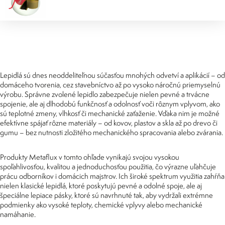
Lepidlá sú dnes neoddeliteľnou súčasťou mnohých odvetví a aplikácií – od
domáceho tvorenia, cez stavebníctvo až po vysoko náročnú priemyselnú
výrobu. Správne zvolené lepidlo zabezpečuje nielen pevné a trvácne
spojenie, ale aj dlhodobú funkčnosť a odolnosť voči rôznym vplyvom, ako
sú teplotné zmeny, vlhkosť či mechanické zaťaženie. Vďaka nim je možné
efektívne spájať rôzne materiály – od kovov, plastov a skla až po drevo či
gumu – bez nutnosti zložitého mechanického spracovania alebo zvárania.
Produkty Metaflux v tomto ohľade vynikajú svojou vysokou
spoľahlivosťou, kvalitou a jednoduchosťou použitia, čo výrazne uľahčuje
prácu odborníkov i domácich majstrov. Ich široké spektrum využitia zahŕňa
nielen klasické lepidlá, ktoré poskytujú pevné a odolné spoje, ale aj
špeciálne lepiace pásky, ktoré sú navrhnuté tak, aby vydržali extrémne
podmienky ako vysoké teploty, chemické vplyvy alebo mechanické
namáhanie.