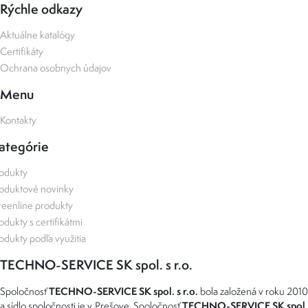
Rýchle odkazy
Aktuálne katalógy
Certifikáty
Ochrana osobnych údajov
Menu
Kontakty
ategórie
odukty
oduktové novinky
eenline produkty
odukty s certifikátmi
odukty podľa využitia
TECHNO-SERVICE SK spol. s r.o.
TECHNO-SERVICE SK spol. s r.o.
Spoločnosť
bola založená v roku 2010
TECHNO-SERVICE SK spol
a sídlo spoločnosti je v Prešove. Spoločnosť