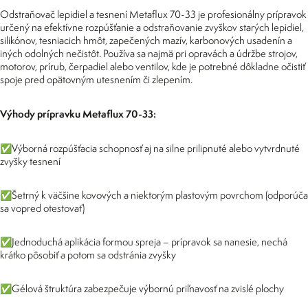
Odstraňovač lepidiel a tesnení Metaflux 70-33 je profesionálny prípravok
určený na efektívne rozpúšťanie a odstraňovanie zvyškov starých lepidiel,
silikónov, tesniacich hmôt, zapečených mazív, karbonových usadenín a
iných odolných nečistôt. Používa sa najmä pri opravách a údržbe strojov,
motorov, prírub, čerpadiel alebo ventilov, kde je potrebné dôkladne očistiť
spoje pred opätovným utesnením či zlepením.
Výhody prípravku Metaflux 70-33:
✅Výborná rozpúšťacia schopnosť aj na silne prilipnuté alebo vytvrdnuté
zvyšky tesnení
✅Šetrný k väčšine kovových a niektorým plastovým povrchom (odporúča
sa vopred otestovať)
✅Jednoduchá aplikácia formou spreja – prípravok sa nanesie, nechá
krátko pôsobiť a potom sa odstránia zvyšky
✅Gélová štruktúra zabezpečuje výbornú priľnavosť na zvislé plochy